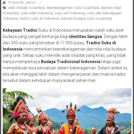
Posted By: admin
adat istiadat nusantara
,
keanekaragaman suku nusantara
,
kearifan lokal
nusantara
,
suku adat indonesia
,
suku asli indonesia
,
suku dan kebudayaan
indonesia
,
tradisi suku di indonesia
,
warisan budaya suku nusantara
Kekayaan Tradisi
Suku di Indonesia merupakan salah satu aset
budaya yang sangat berharga bagi
identitas bangsa
. Dengan lebih
dari 300 suku yang tersebar di 17.000 pulau,
Tradisi Suku di
Indonesia
mencerminkan keanekaragaman dan nilai-nilai budaya
yang unik. Setiap suku memiliki adat istiadat yang khas, yang tidak
hanya memperkaya
Budaya Tradisional Indonesia
tetapi juga
memperkuat rasa persatuan dalam keberagaman. Dalam artikel ini,
kita akan menggali lebih dalam mengenai peran dan makna tradisi
tersebut dalam kehidupan masyarakat sehari-hari.