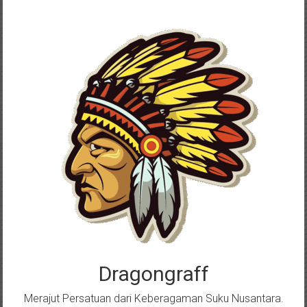
Skip
to
content
Dragongraff
Merajut Persatuan dari Keberagaman Suku Nusantara.