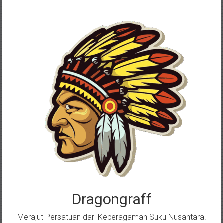
Skip
to
content
Dragongraff
Merajut Persatuan dari Keberagaman Suku Nusantara.