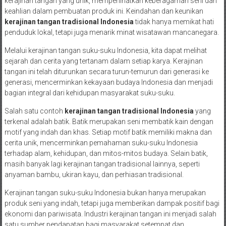
kerajinan tangan yang unik, memperlihatkan keberagaman seni dan
keahlian dalam pembuatan produk ini. Keindahan dan keunikan
kerajinan tangan tradisional Indonesia
tidak hanya memikat hati
penduduk lokal, tetapi juga menarik minat wisatawan mancanegara.
Melalui kerajinan tangan suku-suku Indonesia, kita dapat melihat
sejarah dan cerita yang tertanam dalam setiap karya. Kerajinan
tangan ini telah diturunkan secara turun-temurun dari generasi ke
generasi, mencerminkan kekayaan budaya Indonesia dan menjadi
bagian integral dari kehidupan masyarakat suku-suku.
Salah satu contoh
kerajinan tangan tradisional Indonesia
yang
terkenal adalah batik. Batik merupakan seni membatik kain dengan
motif yang indah dan khas. Setiap motif batik memiliki makna dan
cerita unik, mencerminkan pemahaman suku-suku Indonesia
terhadap alam, kehidupan, dan mitos-mitos budaya. Selain batik,
masih banyak lagi kerajinan tangan tradisional lainnya, seperti
anyaman bambu, ukiran kayu, dan perhiasan tradisional.
Kerajinan tangan suku-suku Indonesia bukan hanya merupakan
produk seni yang indah, tetapi juga memberikan dampak positif bagi
ekonomi dan pariwisata. Industri kerajinan tangan ini menjadi salah
satu sumber pendapatan bagi masyarakat setempat dan