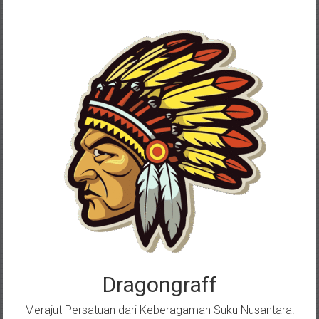
Skip
to
content
Dragongraff
Merajut Persatuan dari Keberagaman Suku Nusantara.