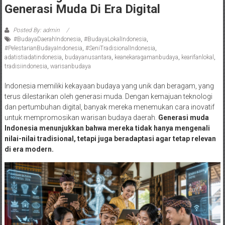
Generasi Muda Di Era Digital
Posted By: admin
#BudayaDaerahIndonesia
,
#BudayaLokalIndonesia
,
#PelestarianBudayaIndonesia
,
#SeniTradisionalIndonesia
,
adatistiadatindonesia
,
budayanusantara
,
keanekaragamanbudaya
,
kearifanlokal
,
tradisiindonesia
,
warisanbudaya
Indonesia memiliki kekayaan budaya yang unik dan beragam, yang
terus dilestarikan oleh generasi muda. Dengan kemajuan teknologi
dan pertumbuhan digital, banyak mereka menemukan cara inovatif
untuk mempromosikan warisan budaya daerah.
Generasi muda
Indonesia menunjukkan bahwa mereka tidak hanya mengenali
nilai-nilai tradisional, tetapi juga beradaptasi agar tetap relevan
di era modern.