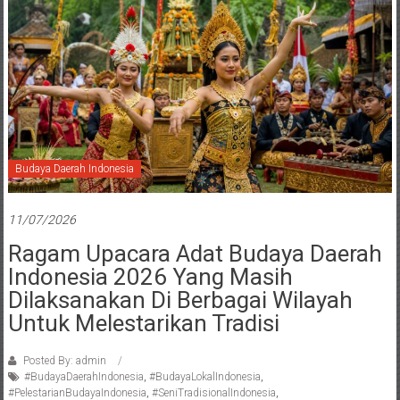
Budaya Daerah Indonesia
11/07/2026
Ragam Upacara Adat Budaya Daerah
Indonesia 2026 Yang Masih
Dilaksanakan Di Berbagai Wilayah
Untuk Melestarikan Tradisi
Posted By: admin
#BudayaDaerahIndonesia
,
#BudayaLokalIndonesia
,
#PelestarianBudayaIndonesia
,
#SeniTradisionalIndonesia
,