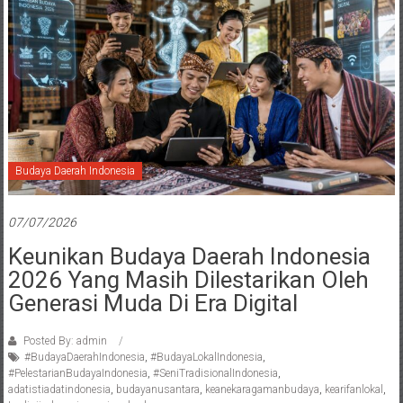
Budaya Daerah Indonesia
07/07/2026
Keunikan Budaya Daerah Indonesia
2026 Yang Masih Dilestarikan Oleh
Generasi Muda Di Era Digital
Posted By: admin
#BudayaDaerahIndonesia
,
#BudayaLokalIndonesia
,
#PelestarianBudayaIndonesia
,
#SeniTradisionalIndonesia
,
adatistiadatindonesia
,
budayanusantara
,
keanekaragamanbudaya
,
kearifanlokal
,