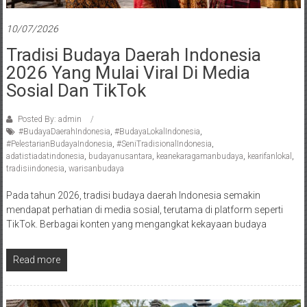
10/07/2026
Tradisi Budaya Daerah Indonesia
2026 Yang Mulai Viral Di Media
Sosial Dan TikTok
Posted By: admin
#BudayaDaerahIndonesia
,
#BudayaLokalIndonesia
,
#PelestarianBudayaIndonesia
,
#SeniTradisionalIndonesia
,
adatistiadatindonesia
,
budayanusantara
,
keanekaragamanbudaya
,
kearifanlokal
,
tradisiindonesia
,
warisanbudaya
Pada tahun 2026, tradisi budaya daerah Indonesia semakin
mendapat perhatian di media sosial, terutama di platform seperti
TikTok. Berbagai konten yang mengangkat kekayaan budaya
Read more