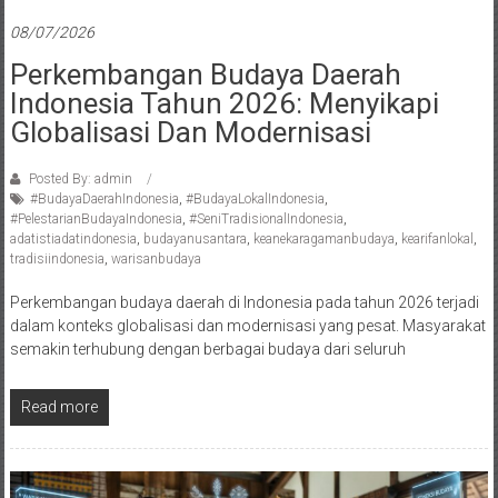
08/07/2026
Perkembangan Budaya Daerah
Indonesia Tahun 2026: Menyikapi
Globalisasi Dan Modernisasi
Posted By: admin
#BudayaDaerahIndonesia
,
#BudayaLokalIndonesia
,
#PelestarianBudayaIndonesia
,
#SeniTradisionalIndonesia
,
adatistiadatindonesia
,
budayanusantara
,
keanekaragamanbudaya
,
kearifanlokal
,
tradisiindonesia
,
warisanbudaya
Perkembangan budaya daerah di Indonesia pada tahun 2026 terjadi
dalam konteks globalisasi dan modernisasi yang pesat. Masyarakat
semakin terhubung dengan berbagai budaya dari seluruh
Read more