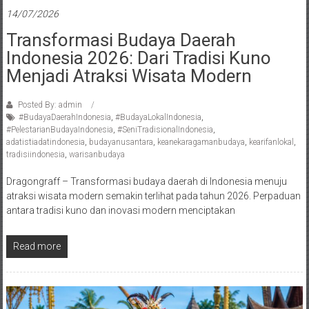
14/07/2026
Transformasi Budaya Daerah
Indonesia 2026: Dari Tradisi Kuno
Menjadi Atraksi Wisata Modern
Posted By: admin
#BudayaDaerahIndonesia
,
#BudayaLokalIndonesia
,
#PelestarianBudayaIndonesia
,
#SeniTradisionalIndonesia
,
adatistiadatindonesia
,
budayanusantara
,
keanekaragamanbudaya
,
kearifanlokal
,
tradisiindonesia
,
warisanbudaya
Dragongraff – Transformasi budaya daerah di Indonesia menuju
atraksi wisata modern semakin terlihat pada tahun 2026. Perpaduan
antara tradisi kuno dan inovasi modern menciptakan
Read more