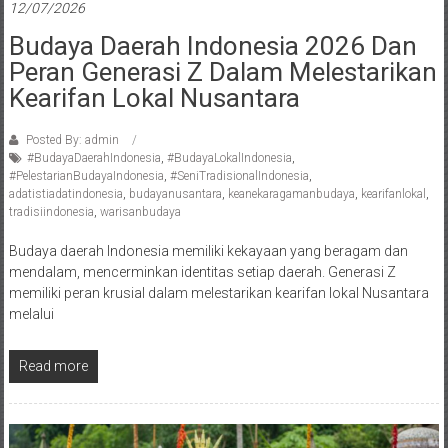
12/07/2026
Budaya Daerah Indonesia 2026 Dan
Peran Generasi Z Dalam Melestarikan
Kearifan Lokal Nusantara
Posted By: admin
#BudayaDaerahIndonesia
,
#BudayaLokalIndonesia
,
#PelestarianBudayaIndonesia
,
#SeniTradisionalIndonesia
,
adatistiadatindonesia
,
budayanusantara
,
keanekaragamanbudaya
,
kearifanlokal
,
tradisiindonesia
,
warisanbudaya
Budaya daerah Indonesia memiliki kekayaan yang beragam dan
mendalam, mencerminkan identitas setiap daerah. Generasi Z
memiliki peran krusial dalam melestarikan kearifan lokal Nusantara
melalui
Read more