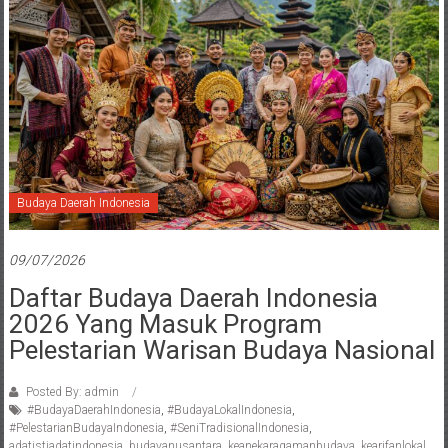
Budaya Daerah Indonesia
09/07/2026
Daftar Budaya Daerah Indonesia
2026 Yang Masuk Program
Pelestarian Warisan Budaya Nasional
Posted By: admin
#BudayaDaerahIndonesia
,
#BudayaLokalIndonesia
,
#PelestarianBudayaIndonesia
,
#SeniTradisionalIndonesia
,
adatistiadatindonesia
,
budayanusantara
,
keanekaragamanbudaya
,
kearifanlokal
,