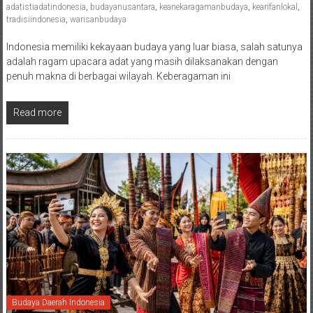
adatistiadatindonesia
,
budayanusantara
,
keanekaragamanbudaya
,
kearifanlokal
,
tradisiindonesia
,
warisanbudaya
Indonesia memiliki kekayaan budaya yang luar biasa, salah satunya
adalah ragam upacara adat yang masih dilaksanakan dengan
penuh makna di berbagai wilayah. Keberagaman ini
Read more
Budaya Daerah Indonesia