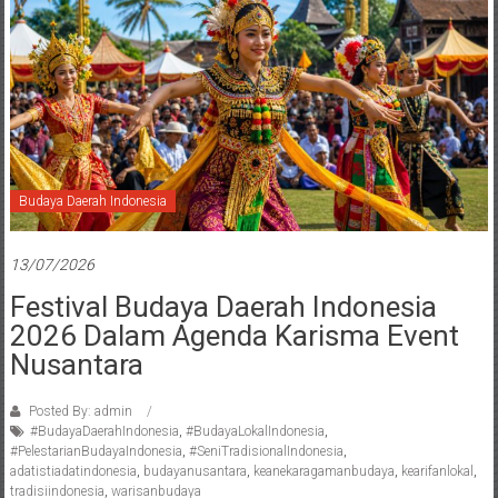
Budaya Daerah Indonesia
13/07/2026
Festival Budaya Daerah Indonesia
2026 Dalam Agenda Karisma Event
Nusantara
Posted By: admin
#BudayaDaerahIndonesia
,
#BudayaLokalIndonesia
,
#PelestarianBudayaIndonesia
,
#SeniTradisionalIndonesia
,
adatistiadatindonesia
,
budayanusantara
,
keanekaragamanbudaya
,
kearifanlokal
,
tradisiindonesia
,
warisanbudaya