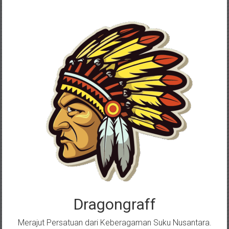
Skip
to
content
Dragongraff
Merajut Persatuan dari Keberagaman Suku Nusantara.