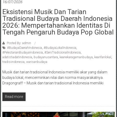
16/07/2026
Eksistensi Musik Dan Tarian
Tradisional Budaya Daerah Indonesia
2026: Mempertahankan Identitas Di
Tengah Pengaruh Budaya Pop Global
Posted By: admin
#BudayaDaerahIndonesia
,
#BudayaLokalIndonesia
,
#PelestarianBudayaIndonesia
,
#SeniTradisionalIndonesia
,
adatistiadatindonesia
,
budayanusantara
,
keanekaragamanbudaya
,
kearifanlokal
,
tradisiindonesia
,
warisanbudaya
Musik dan tarian tradisional Indonesia memiliki akar yang dalam
budaya lokal, mencerminkan nilai dan norma masyarakatnya.
Dragongraff – Musik dan tarian tradisional Indonesia memiliki
Read more