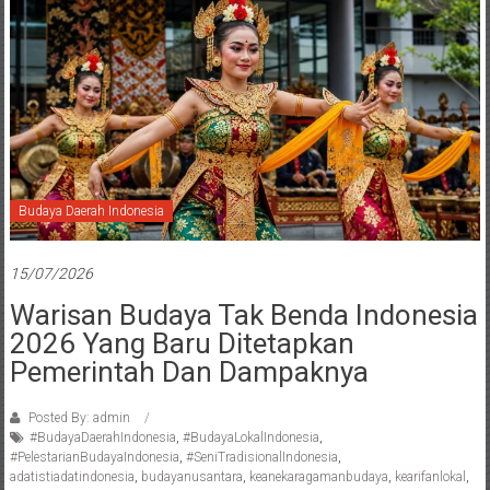
Budaya Daerah Indonesia
15/07/2026
Warisan Budaya Tak Benda Indonesia
2026 Yang Baru Ditetapkan
Pemerintah Dan Dampaknya
Posted By: admin
#BudayaDaerahIndonesia
,
#BudayaLokalIndonesia
,
#PelestarianBudayaIndonesia
,
#SeniTradisionalIndonesia
,
adatistiadatindonesia
,
budayanusantara
,
keanekaragamanbudaya
,
kearifanlokal
,