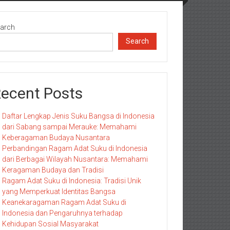
arch
Search
ecent Posts
Daftar Lengkap Jenis Suku Bangsa di Indonesia
dari Sabang sampai Merauke: Memahami
Keberagaman Budaya Nusantara
Perbandingan Ragam Adat Suku di Indonesia
dari Berbagai Wilayah Nusantara: Memahami
Keragaman Budaya dan Tradisi
Ragam Adat Suku di Indonesia: Tradisi Unik
yang Memperkuat Identitas Bangsa
Keanekaragaman Ragam Adat Suku di
Indonesia dan Pengaruhnya terhadap
Kehidupan Sosial Masyarakat