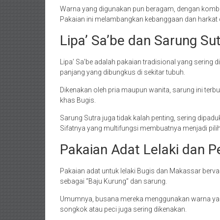
Warna yang digunakan pun beragam, dengan kombi
Pakaian ini melambangkan kebanggaan dan harkat 
Lipa’ Sa’be dan Sarung Su
Lipa’ Sa’be adalah pakaian tradisional yang sering 
panjang yang dibungkus di sekitar tubuh.
Dikenakan oleh pria maupun wanita, sarung ini terb
khas Bugis.
Sarung Sutra juga tidak kalah penting, sering dipad
Sifatnya yang multifungsi membuatnya menjadi pili
Pakaian Adat Lelaki dan 
Pakaian adat untuk lelaki Bugis dan Makassar bervari
sebagai “Baju Kurung” dan sarung.
Umumnya, busana mereka menggunakan warna yang l
songkok atau peci juga sering dikenakan.