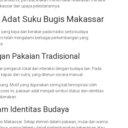
kassar dan upaya pelestariannya.
n Adat Suku Bugis Makassar
 yang kaya dan berakar pada tradisi serta budaya
 ini telah mengalami berbagai perkembangan yang
a.
an Pakaian Tradisional
ri pengaruh lokal dan interaksi dengan budaya lain. Pada
ti kapas dan sutra, yang ditenun secara manual.
ng. Motif yang digunakan sering kali terinspirasi oleh
proses ini, pakaian adat menjadi simbol status dan identitas
dikenakan.
am Identitas Budaya
gis Makassar. Setiap elemen dalam pakaian, mulai dari warna
lnya, warna tertentu dapat melambangkan keberanian atau