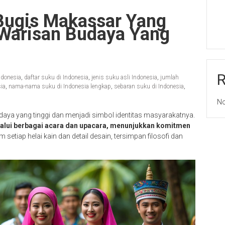
Bugis Makassar Yang
 Warisan Budaya Yang
ndonesia
,
daftar suku di Indonesia
,
jenis suku asli Indonesia
,
jumlah
ia
,
nama-nama suku di Indonesia lengkap
,
sebaran suku di Indonesia
,
No
daya yang tinggi dan menjadi simbol identitas masyarakatnya.
lalui berbagai acara dan upacara, menunjukkan komitmen
 setiap helai kain dan detail desain, tersimpan filosofi dan