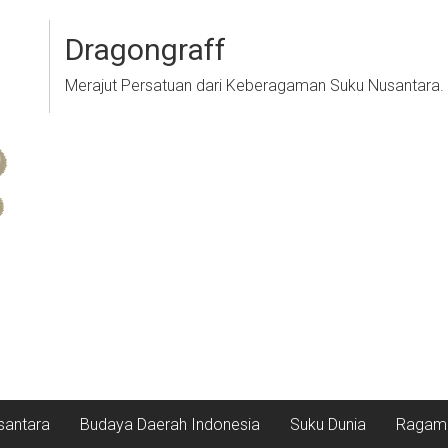
Dragongraff
Merajut Persatuan dari Keberagaman Suku Nusantara.
santara
Budaya Daerah Indonesia
Suku Dunia
Ragam 