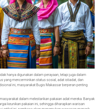
tidak hanya digunakan dalam perayaan, tetapi juga dalam
s yang mencerminkan status sosial, adat istiadat, dan
sional ini, masyarakat Bugis Makassar berperan penting
asyarakat dalam melestarikan pakaian adat mereka. Banyak
gai keunikan pakaian ini, sehingga diharapkan warisan
alui artikel ini, pembaca akan menemukan wawasan menarik