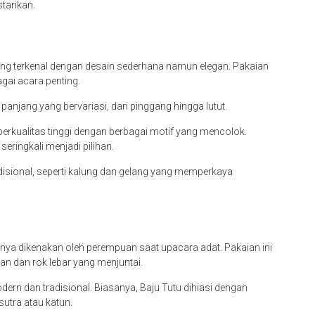
tarikan.
ang terkenal dengan desain sederhana namun elegan. Pakaian
gai acara penting.
 panjang yang bervariasi, dari pinggang hingga lutut.
rkualitas tinggi dengan berbagai motif yang mencolok.
eringkali menjadi pilihan.
disional, seperti kalung dan gelang yang memperkaya
anya dikenakan oleh perempuan saat upacara adat. Pakaian ini
an dan rok lebar yang menjuntai.
rn dan tradisional. Biasanya, Baju Tutu dihiasi dengan
utra atau katun.