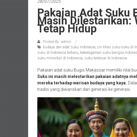
28/07/2025
Pakaian Adat Suku 
Masih Dilestarikan:
Tetap Hidup
Posted By: admin
budaya dan adat suku Indonesia
,
ciri khas suku-suku di I
suku di Indonesia terbaru
,
keberagaman suku bangsa Indones
suku minoritas di Indonesia
,
suku terbesar di Indonesia
Pakaian adat suku Bugis Makassar memiliki nilai bu
Suku ini masih melestarikan pakaian adatnya me
mereka terhadap warisan budaya yang kaya.
Dalam
tradisi yang diwariskan dari generasi ke generasi.