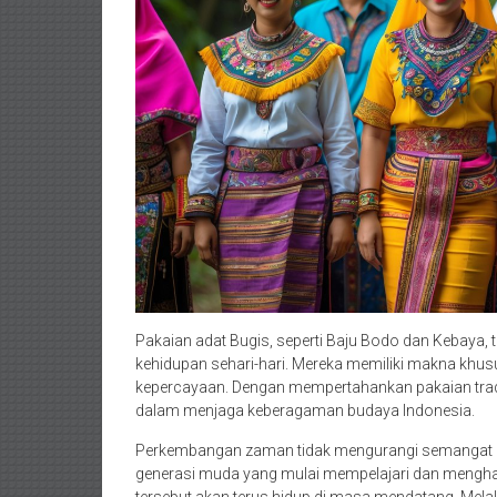
Pakaian adat Bugis, seperti Baju Bodo dan Kebaya, 
kehidupan sehari-hari. Mereka memiliki makna khusu
kepercayaan. Dengan mempertahankan pakaian tradi
dalam menjaga keberagaman budaya Indonesia.
Perkembangan zaman tidak mengurangi semangat m
generasi muda yang mulai mempelajari dan menghar
tersebut akan terus hidup di masa mendatang. Mel