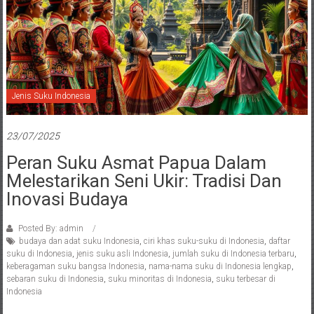
Jenis Suku Indonesia
23/07/2025
Peran Suku Asmat Papua Dalam
Melestarikan Seni Ukir: Tradisi Dan
Inovasi Budaya
Posted By: admin
budaya dan adat suku Indonesia
,
ciri khas suku-suku di Indonesia
,
daftar
suku di Indonesia
,
jenis suku asli Indonesia
,
jumlah suku di Indonesia terbaru
,
keberagaman suku bangsa Indonesia
,
nama-nama suku di Indonesia lengkap
,
sebaran suku di Indonesia
,
suku minoritas di Indonesia
,
suku terbesar di
Indonesia