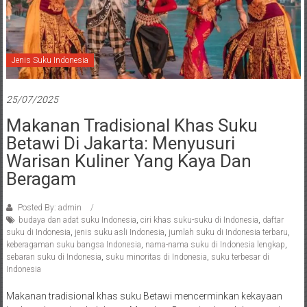
Jenis Suku Indonesia
25/07/2025
Makanan Tradisional Khas Suku
Betawi Di Jakarta: Menyusuri
Warisan Kuliner Yang Kaya Dan
Beragam
Posted By: admin
budaya dan adat suku Indonesia
,
ciri khas suku-suku di Indonesia
,
daftar
suku di Indonesia
,
jenis suku asli Indonesia
,
jumlah suku di Indonesia terbaru
,
keberagaman suku bangsa Indonesia
,
nama-nama suku di Indonesia lengkap
,
sebaran suku di Indonesia
,
suku minoritas di Indonesia
,
suku terbesar di
Indonesia
Makanan tradisional khas suku Betawi mencerminkan kekayaan