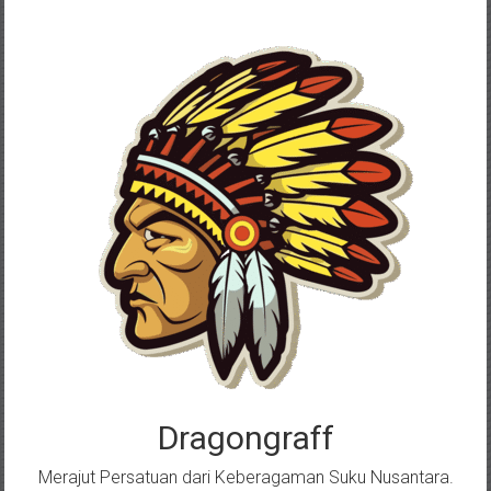
Skip
to
content
Dragongraff
Merajut Persatuan dari Keberagaman Suku Nusantara.