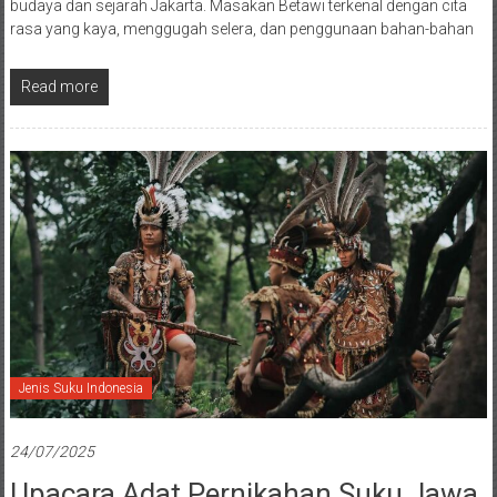
budaya dan sejarah Jakarta. Masakan Betawi terkenal dengan cita
rasa yang kaya, menggugah selera, dan penggunaan bahan-bahan
Read more
Jenis Suku Indonesia
24/07/2025
Upacara Adat Pernikahan Suku Jawa