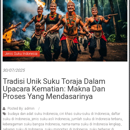
Jenis Suku Indonesia
30/07/2025
Tradisi Unik Suku Toraja Dalam
Upacara Kematian: Makna Dan
Proses Yang Mendasarinya
Posted By: admin
budaya dan adat suku Indonesia
,
ciri khas suku-suku di Indonesia
,
daftar
suku di Indonesia
,
jenis suku asli Indonesia
,
jumlah suku di Indonesia terbaru
,
keberagaman suku bangsa Indonesia
,
nama-nama suku di Indonesia lengkap
,
sebaran suku di Indonesia
,
suku minoritas di Indonesia
,
suku terbesar di