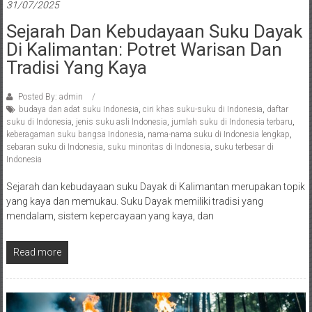
31/07/2025
Sejarah Dan Kebudayaan Suku Dayak
Di Kalimantan: Potret Warisan Dan
Tradisi Yang Kaya
Posted By: admin
budaya dan adat suku Indonesia
,
ciri khas suku-suku di Indonesia
,
daftar
suku di Indonesia
,
jenis suku asli Indonesia
,
jumlah suku di Indonesia terbaru
,
keberagaman suku bangsa Indonesia
,
nama-nama suku di Indonesia lengkap
,
sebaran suku di Indonesia
,
suku minoritas di Indonesia
,
suku terbesar di
Indonesia
Sejarah dan kebudayaan suku Dayak di Kalimantan merupakan topik
yang kaya dan memukau. Suku Dayak memiliki tradisi yang
mendalam, sistem kepercayaan yang kaya, dan
Read more