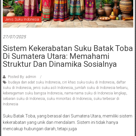
Jenis Suku Indonesia
27/07/2025
Sistem Kekerabatan Suku Batak Toba
Di Sumatera Utara: Memahami
Struktur Dan Dinamika Sosialnya
Posted By: admin
budaya dan adat suku Indonesia
,
ciri khas suku-suku di Indonesia
,
daftar
suku di Indonesia
,
jenis suku asli Indonesia
,
jumlah suku di Indonesia terbaru
,
keberagaman suku bangsa Indonesia
,
nama-nama suku di Indonesia lengkap
,
sebaran suku di Indonesia
,
suku minoritas di Indonesia
,
suku terbesar di
Indonesia
Suku Batak Toba, yang berasal dari Sumatera Utara, memiliki sistem
kekerabatan yang unik dan mendalam. Sistem ini tidak hanya
mencakup hubungan darah, tetapi juga