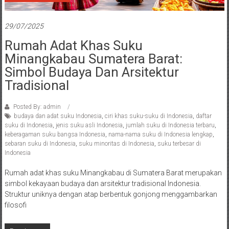
29/07/2025
Rumah Adat Khas Suku
Minangkabau Sumatera Barat:
Simbol Budaya Dan Arsitektur
Tradisional
Posted By: admin
budaya dan adat suku Indonesia
,
ciri khas suku-suku di Indonesia
,
daftar
suku di Indonesia
,
jenis suku asli Indonesia
,
jumlah suku di Indonesia terbaru
,
keberagaman suku bangsa Indonesia
,
nama-nama suku di Indonesia lengkap
,
sebaran suku di Indonesia
,
suku minoritas di Indonesia
,
suku terbesar di
Indonesia
Rumah adat khas suku Minangkabau di Sumatera Barat merupakan
simbol kekayaan budaya dan arsitektur tradisional Indonesia.
Struktur uniknya dengan atap berbentuk gonjong menggambarkan
filosofi