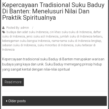
Kepercayaan Tradisional Suku Baduy
Di Banten: Menelusuri Nilai Dan
Praktik Spiritualnya
Posted By: admin
budaya dan adat suku Indonesia
,
ciri khas suku-suku di Indonesia
,
daftar
suku di Indonesia
,
jenis suku asli Indonesia
,
jumlah suku di Indonesia terbaru
,
keberagaman suku bangsa Indonesia
,
nama-nama suku di Indonesia lengkap
,
sebaran suku di Indonesia
,
suku minoritas di Indonesia
,
suku terbesar di
Indonesia
Kepercayaan tradisional suku Baduy di Banten merupakan warisan
budaya yang kaya dan unik. Suku Baduy memegang prinsip hidup
yang sangat kental dengan nilai-nilai spiritual
Read more
Posts
Older posts
navigation