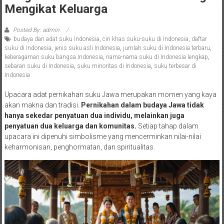
Mengikat Keluarga
Posted By: admin
budaya dan adat suku Indonesia
,
ciri khas suku-suku di Indonesia
,
daftar
suku di Indonesia
,
jenis suku asli Indonesia
,
jumlah suku di Indonesia terbaru
,
keberagaman suku bangsa Indonesia
,
nama-nama suku di Indonesia lengkap
,
sebaran suku di Indonesia
,
suku minoritas di Indonesia
,
suku terbesar di
Indonesia
Upacara adat pernikahan suku Jawa merupakan momen yang kaya
akan makna dan tradisi.
Pernikahan dalam budaya Jawa tidak
hanya sekedar penyatuan dua individu, melainkan juga
penyatuan dua keluarga dan komunitas.
Setiap tahap dalam
upacara ini dipenuhi simbolisme yang mencerminkan nilai-nilai
keharmonisan, penghormatan, dan spiritualitas.