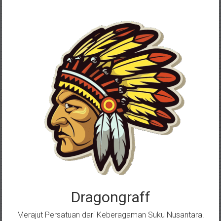
Skip
to
content
Dragongraff
Merajut Persatuan dari Keberagaman Suku Nusantara.