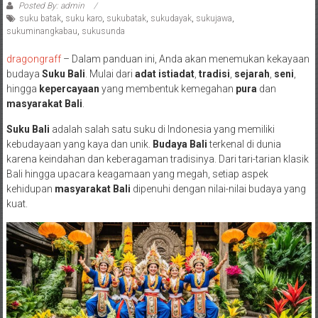
Posted By: admin
suku batak
,
suku karo
,
sukubatak
,
sukudayak
,
sukujawa
,
sukuminangkabau
,
sukusunda
dragongraff
– Dalam panduan ini, Anda akan menemukan kekayaan
budaya
Suku Bali
. Mulai dari
adat istiadat
,
tradisi
,
sejarah
,
seni
,
hingga
kepercayaan
yang membentuk kemegahan
pura
dan
masyarakat Bali
.
Suku Bali
adalah salah satu suku di Indonesia yang memiliki
kebudayaan yang kaya dan unik.
Budaya Bali
terkenal di dunia
karena keindahan dan keberagaman tradisinya. Dari tari-tarian klasik
Bali hingga upacara keagamaan yang megah, setiap aspek
kehidupan
masyarakat Bali
dipenuhi dengan nilai-nilai budaya yang
kuat.