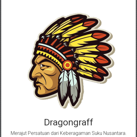
Skip
to
content
Dragongraff
Merajut Persatuan dari Keberagaman Suku Nusantara.