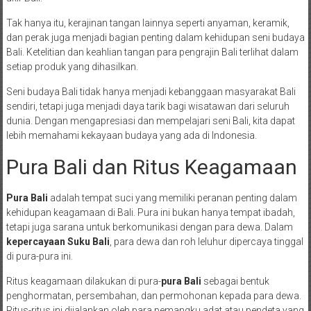
Tak hanya itu, kerajinan tangan lainnya seperti anyaman, keramik,
dan perak juga menjadi bagian penting dalam kehidupan seni budaya
Bali. Ketelitian dan keahlian tangan para pengrajin Bali terlihat dalam
setiap produk yang dihasilkan.
Seni budaya Bali tidak hanya menjadi kebanggaan masyarakat Bali
sendiri, tetapi juga menjadi daya tarik bagi wisatawan dari seluruh
dunia. Dengan mengapresiasi dan mempelajari seni Bali, kita dapat
lebih memahami kekayaan budaya yang ada di Indonesia.
Pura Bali dan Ritus Keagamaan
Pura Bali
adalah tempat suci yang memiliki peranan penting dalam
kehidupan keagamaan di Bali. Pura ini bukan hanya tempat ibadah,
tetapi juga sarana untuk berkomunikasi dengan para dewa. Dalam
kepercayaan Suku Bali
, para dewa dan roh leluhur dipercaya tinggal
di pura-pura ini.
Ritus keagamaan dilakukan di pura-
pura Bali
sebagai bentuk
penghormatan, persembahan, dan permohonan kepada para dewa.
Ritus-ritus ini dijalankan oleh para pemangku adat atau pendeta yang