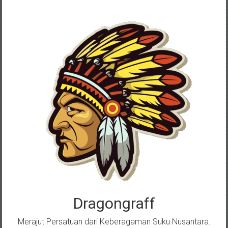
Skip
to
content
Dragongraff
Merajut Persatuan dari Keberagaman Suku Nusantara.