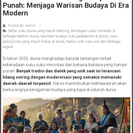
Punah: Menjaga Warisan Budaya Di Era
Modern
Posted By: admin
daftar suku dunia yang masih terasing
,
kehidupan suku nomaden di
berbagai belahan dunia
,
keunikan budaya suku pedalaman di dunia
,
suku
paling kuno yang masih hidup di dunia
,
tradisi unik suku asli dari berbagai
negara
Di tahun 2026, dunia menghadapi banyak tantangan terkait
keberadaan suku-suku minoritas dan bahasa-bahasa yang hampir
punah.
Banyak tradisi dan dialek yang unik saat ini terancam
hilang seiring dengan modernisasi yang semakin memasuki
daerah-daerah terpencil.
Hal ini menimbulkan kekhawatiran akan
berkurangnya keragaman budaya yang kaya di seluruh dunia.