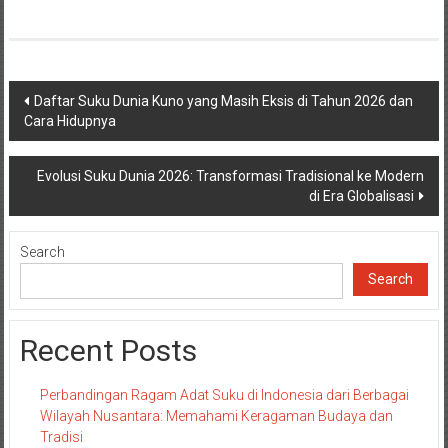
Post
Daftar Suku Dunia Kuno yang Masih Eksis di Tahun 2026 dan
Cara Hidupnya
navigation
Evolusi Suku Dunia 2026: Transformasi Tradisional ke Modern
di Era Globalisasi
Search
Search
Recent Posts
Perbandingan Ragam Adat Suku di Indonesia dari Berbagai
Wilayah Nusantara: Memahami Keragaman Budaya dan
Tradisi