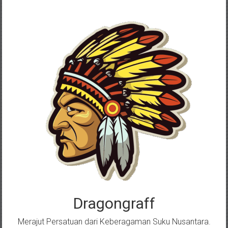
Skip
to
content
Dragongraff
Merajut Persatuan dari Keberagaman Suku Nusantara.