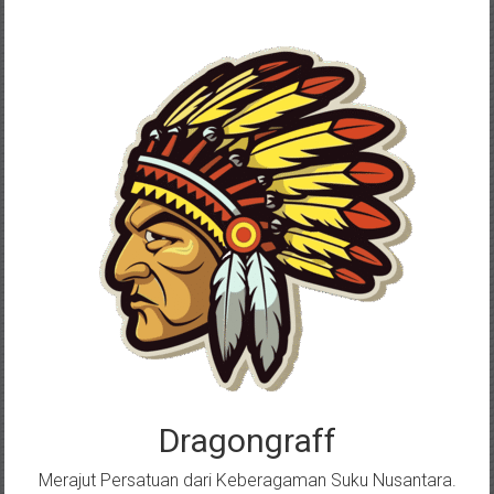
Skip
to
content
Dragongraff
Merajut Persatuan dari Keberagaman Suku Nusantara.