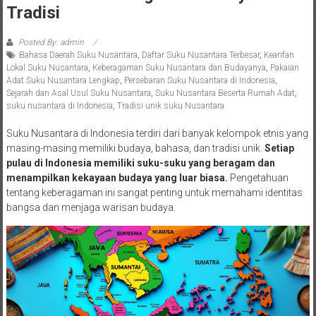
Tradisi
Posted By: admin
Bahasa Daerah Suku Nusantara
,
Daftar Suku Nusantara Terbesar
,
Kearifan
Lokal Suku Nusantara
,
Keberagaman Suku Nusantara dan Budayanya
,
Pakaian
Adat Suku Nusantara Lengkap
,
Persebaran Suku Nusantara di Indonesia
,
Sejarah dan Asal Usul Suku Nusantara
,
Suku Nusantara Beserta Rumah Adat
,
suku nusantara di Indonesia
,
Tradisi unik suku Nusantara
Suku Nusantara di Indonesia terdiri dari banyak kelompok etnis yang
masing-masing memiliki budaya, bahasa, dan tradisi unik.
Setiap
pulau di Indonesia memiliki suku-suku yang beragam dan
menampilkan kekayaan budaya yang luar biasa.
Pengetahuan
tentang keberagaman ini sangat penting untuk memahami identitas
bangsa dan menjaga warisan budaya.