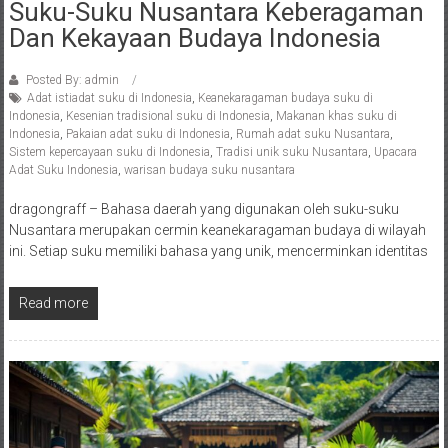
Suku-Suku Nusantara Keberagaman
Dan Kekayaan Budaya Indonesia
Posted By: admin
Adat istiadat suku di Indonesia
,
Keanekaragaman budaya suku di
Indonesia
,
Kesenian tradisional suku di Indonesia
,
Makanan khas suku di
Indonesia
,
Pakaian adat suku di Indonesia
,
Rumah adat suku Nusantara
,
Sistem kepercayaan suku di Indonesia
,
Tradisi unik suku Nusantara
,
Upacara
Adat Suku Indonesia
,
warisan budaya suku nusantara
dragongraff – Bahasa daerah yang digunakan oleh suku-suku
Nusantara merupakan cermin keanekaragaman budaya di wilayah
ini. Setiap suku memiliki bahasa yang unik, mencerminkan identitas
Read more