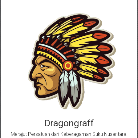
Skip
to
content
Dragongraff
Merajut Persatuan dari Keberagaman Suku Nusantara.