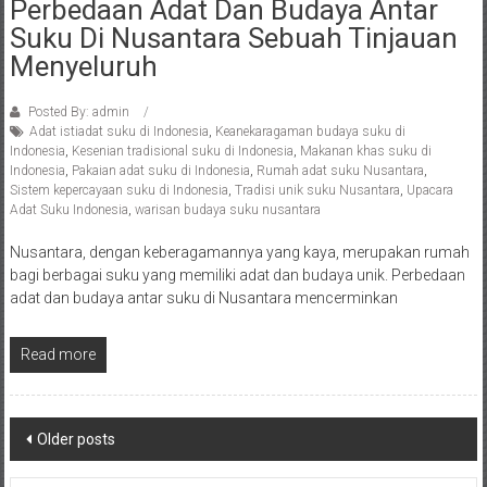
Perbedaan Adat Dan Budaya Antar
Suku Di Nusantara Sebuah Tinjauan
Menyeluruh
Posted By: admin
Adat istiadat suku di Indonesia
,
Keanekaragaman budaya suku di
Indonesia
,
Kesenian tradisional suku di Indonesia
,
Makanan khas suku di
Indonesia
,
Pakaian adat suku di Indonesia
,
Rumah adat suku Nusantara
,
Sistem kepercayaan suku di Indonesia
,
Tradisi unik suku Nusantara
,
Upacara
Adat Suku Indonesia
,
warisan budaya suku nusantara
Nusantara, dengan keberagamannya yang kaya, merupakan rumah
bagi berbagai suku yang memiliki adat dan budaya unik. Perbedaan
adat dan budaya antar suku di Nusantara mencerminkan
Read more
Posts
Older posts
navigation