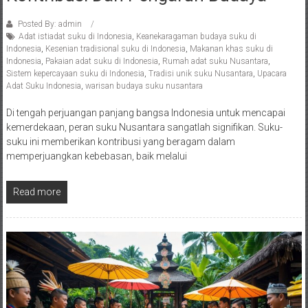
Posted By: admin
Adat istiadat suku di Indonesia
,
Keanekaragaman budaya suku di
Indonesia
,
Kesenian tradisional suku di Indonesia
,
Makanan khas suku di
Indonesia
,
Pakaian adat suku di Indonesia
,
Rumah adat suku Nusantara
,
Sistem kepercayaan suku di Indonesia
,
Tradisi unik suku Nusantara
,
Upacara
Adat Suku Indonesia
,
warisan budaya suku nusantara
Di tengah perjuangan panjang bangsa Indonesia untuk mencapai
kemerdekaan, peran suku Nusantara sangatlah signifikan. Suku-
suku ini memberikan kontribusi yang beragam dalam
memperjuangkan kebebasan, baik melalui
Read more