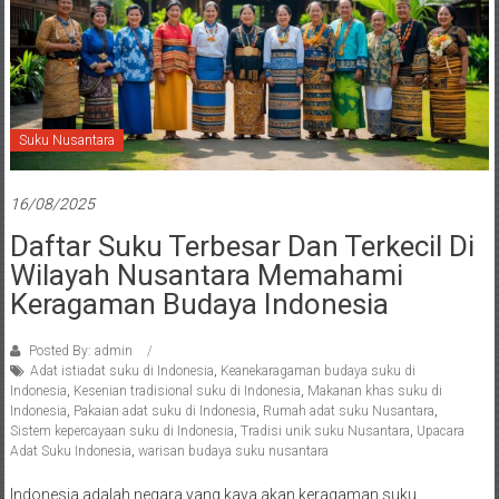
Suku Nusantara
16/08/2025
Daftar Suku Terbesar Dan Terkecil Di
Wilayah Nusantara Memahami
Keragaman Budaya Indonesia
Posted By: admin
Adat istiadat suku di Indonesia
,
Keanekaragaman budaya suku di
Indonesia
,
Kesenian tradisional suku di Indonesia
,
Makanan khas suku di
Indonesia
,
Pakaian adat suku di Indonesia
,
Rumah adat suku Nusantara
,
Sistem kepercayaan suku di Indonesia
,
Tradisi unik suku Nusantara
,
Upacara
Adat Suku Indonesia
,
warisan budaya suku nusantara
Indonesia adalah negara yang kaya akan keragaman suku