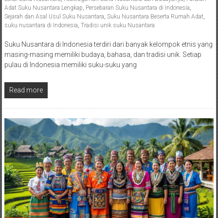
Adat Suku Nusantara Lengkap
,
Persebaran Suku Nusantara di Indonesia
,
Sejarah dan Asal Usul Suku Nusantara
,
Suku Nusantara Beserta Rumah Adat
,
suku nusantara di Indonesia
,
Tradisi unik suku Nusantara
Suku Nusantara di Indonesia terdiri dari banyak kelompok etnis yang
masing-masing memiliki budaya, bahasa, dan tradisi unik. Setiap
pulau di Indonesia memiliki suku-suku yang
Read more