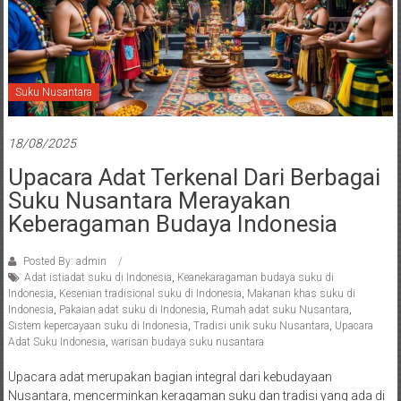
Suku Nusantara
18/08/2025
Upacara Adat Terkenal Dari Berbagai
Suku Nusantara Merayakan
Keberagaman Budaya Indonesia
Posted By: admin
Adat istiadat suku di Indonesia
,
Keanekaragaman budaya suku di
Indonesia
,
Kesenian tradisional suku di Indonesia
,
Makanan khas suku di
Indonesia
,
Pakaian adat suku di Indonesia
,
Rumah adat suku Nusantara
,
Sistem kepercayaan suku di Indonesia
,
Tradisi unik suku Nusantara
,
Upacara
Adat Suku Indonesia
,
warisan budaya suku nusantara
Upacara adat merupakan bagian integral dari kebudayaan
Nusantara, mencerminkan keragaman suku dan tradisi yang ada di