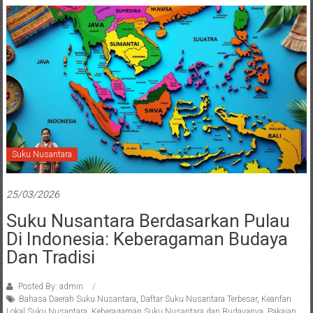
Suku Nusantara
25/03/2026
Suku Nusantara Berdasarkan Pulau
Di Indonesia: Keberagaman Budaya
Dan Tradisi
Posted By: admin
Bahasa Daerah Suku Nusantara
,
Daftar Suku Nusantara Terbesar
,
Kearifan
Lokal Suku Nusantara
,
Keberagaman Suku Nusantara dan Budayanya
,
Pakaian