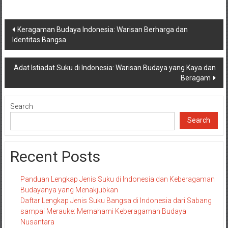
Post
Keragaman Budaya Indonesia: Warisan Berharga dan
Identitas Bangsa
navigation
Adat Istiadat Suku di Indonesia: Warisan Budaya yang Kaya dan
Beragam
Search
Search
Recent Posts
Panduan Lengkap Jenis Suku di Indonesia dan Keberagaman
Budayanya yang Menakjubkan
Daftar Lengkap Jenis Suku Bangsa di Indonesia dari Sabang
sampai Merauke: Memahami Keberagaman Budaya
Nusantara