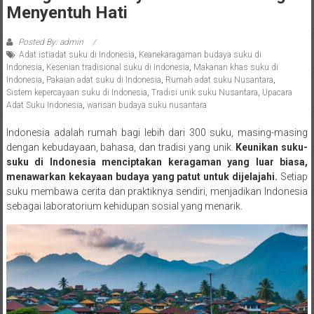
Menyentuh Hati
Posted By: admin
Adat istiadat suku di Indonesia
,
Keanekaragaman budaya suku di
Indonesia
,
Kesenian tradisional suku di Indonesia
,
Makanan khas suku di
Indonesia
,
Pakaian adat suku di Indonesia
,
Rumah adat suku Nusantara
,
Sistem kepercayaan suku di Indonesia
,
Tradisi unik suku Nusantara
,
Upacara
Adat Suku Indonesia
,
warisan budaya suku nusantara
Indonesia adalah rumah bagi lebih dari 300 suku, masing-masing
dengan kebudayaan, bahasa, dan tradisi yang unik.
Keunikan suku-
suku di Indonesia menciptakan keragaman yang luar biasa,
menawarkan kekayaan budaya yang patut untuk dijelajahi.
Setiap
suku membawa cerita dan praktiknya sendiri, menjadikan Indonesia
sebagai laboratorium kehidupan sosial yang menarik.