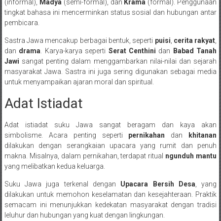
(informal),
Madya
(semi-formal), dan
Krama
(formal). Penggunaan
tingkat bahasa ini mencerminkan status sosial dan hubungan antar
pembicara.
Sastra Jawa mencakup berbagai bentuk, seperti
puisi
,
cerita rakyat
,
dan
drama
. Karya-karya seperti
Serat Centhini
dan
Babad Tanah
Jawi
sangat penting dalam menggambarkan nilai-nilai dan sejarah
masyarakat Jawa. Sastra ini juga sering digunakan sebagai media
untuk menyampaikan ajaran moral dan spiritual.
Adat Istiadat
Adat istiadat suku Jawa sangat beragam dan kaya akan
simbolisme. Acara penting seperti
pernikahan
dan
khitanan
dilakukan dengan serangkaian upacara yang rumit dan penuh
makna. Misalnya, dalam pernikahan, terdapat ritual
ngunduh mantu
yang melibatkan kedua keluarga.
Suku Jawa juga terkenal dengan
Upacara Bersih Desa
, yang
dilakukan untuk memohon keselamatan dan kesejahteraan. Praktik
semacam ini menunjukkan kedekatan masyarakat dengan tradisi
leluhur dan hubungan yang kuat dengan lingkungan.