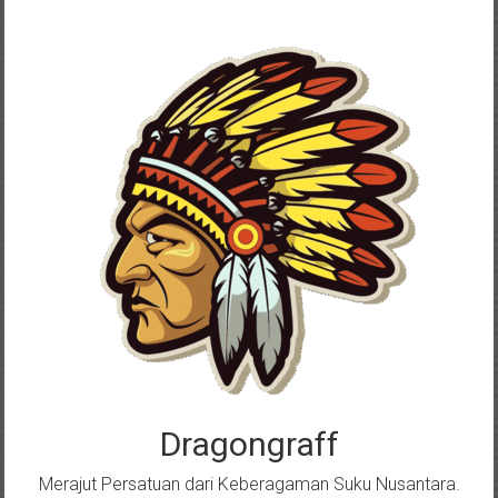
Skip
to
content
Dragongraff
Merajut Persatuan dari Keberagaman Suku Nusantara.