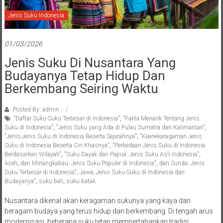
Jenis Suku Indonesia
01/03/2026
Jenis Suku Di Nusantara Yang
Budayanya Tetap Hidup Dan
Berkembang Seiring Waktu
Posted By: admin
"Daftar Suku-Suku Terbesar di Indonesia"
,
"Fakta Menarik Tentang Jenis
Suku di Indonesia"
,
"Jenis Suku yang Ada di Pulau Sumatra dan Kalimantan"
,
"Jenis-Jenis Suku di Indonesia Beserta Sejarahnya"
,
"Keanekaragaman Jenis
Suku di Indonesia Beserta Ciri Khasnya"
,
"Perbedaan Jenis Suku di Indonesia
Berdasarkan Wilayah"
,
"Suku Dayak dan Papua: Jenis Suku Asli Indonesia"
,
Aceh
,
dan Minangkabau: Jenis Suku Populer di Indonesia"
,
dan Sunda: Jenis
Suku Terbesar di Indonesia"
,
Jawa
,
Jenis Suku-Suku di Indonesia dan
Budayanya"
,
suku bali
,
suku batak
Nusantara dikenal akan keragaman sukunya yang kaya dan
beragam budaya yang terus hidup dan berkembang. Di tengah arus
modernisasi, beberapa suku tetap mempertahankan tradisi