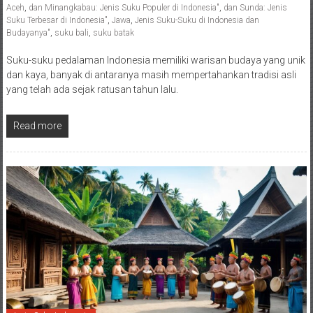
Aceh
,
dan Minangkabau: Jenis Suku Populer di Indonesia"
,
dan Sunda: Jenis
Suku Terbesar di Indonesia"
,
Jawa
,
Jenis Suku-Suku di Indonesia dan
Budayanya"
,
suku bali
,
suku batak
Suku-suku pedalaman Indonesia memiliki warisan budaya yang unik
dan kaya, banyak di antaranya masih mempertahankan tradisi asli
yang telah ada sejak ratusan tahun lalu.
Read more