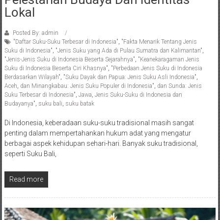
Lokal
Posted By: admin
"Daftar Suku-Suku Terbesar di Indonesia"
,
"Fakta Menarik Tentang Jenis
Suku di Indonesia"
,
"Jenis Suku yang Ada di Pulau Sumatra dan Kalimantan"
,
"Jenis-Jenis Suku di Indonesia Beserta Sejarahnya"
,
"Keanekaragaman Jenis
Suku di Indonesia Beserta Ciri Khasnya"
,
"Perbedaan Jenis Suku di Indonesia
Berdasarkan Wilayah"
,
"Suku Dayak dan Papua: Jenis Suku Asli Indonesia"
,
Aceh
,
dan Minangkabau: Jenis Suku Populer di Indonesia"
,
dan Sunda: Jenis
Suku Terbesar di Indonesia"
,
Jawa
,
Jenis Suku-Suku di Indonesia dan
Budayanya"
,
suku bali
,
suku batak
Di Indonesia, keberadaan suku-suku tradisional masih sangat
penting dalam mempertahankan hukum adat yang mengatur
berbagai aspek kehidupan sehari-hari. Banyak suku tradisional,
seperti Suku Bali,
Read more