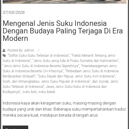
07/03/2026
Mengenal Jenis Suku Indonesia
Dengan Budaya Paling Terjaga Di Era
Modern
Posted By: admin
"Daftar Suku-Suku Terbesar di Indonesia"
,
"Fakta Menarik Tentang Jenis
Suku di Indonesia"
,
"Jenis Suku yang Ada di Pulau Sumatra dan Kalimantan"
,
"Jenis-Jenis Suku di Indonesia Beserta Sejarahnya"
,
"Keanekaragaman Jenis
Suku di Indonesia Beserta Ciri Khasnya"
,
"Perbedaan Jenis Suku di Indonesia
Berdasarkan Wilayah"
,
"Suku Dayak dan Papua: Jenis Suku Asli Indonesia"
,
Aceh
,
dan Minangkabau: Jenis Suku Populer di Indonesia"
,
dan Sunda: Jenis
Suku Terbesar di Indonesia"
,
Jawa
,
Jenis Suku-Suku di Indonesia dan
Budayanya"
,
suku bali
,
suku batak
Indonesia kaya akan keragaman suku, masing-masing dengan
budaya yang unik dan khas. Beberapa suku mempertahankan tradisi
mereka secara kuat, meskipun berada di tengah arus