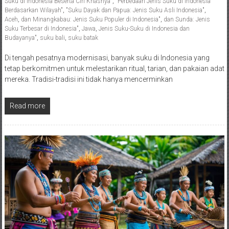
Suku di Indonesia Beserta Ciri Khasnya"
,
"Perbedaan Jenis Suku di Indonesia
Berdasarkan Wilayah"
,
"Suku Dayak dan Papua: Jenis Suku Asli Indonesia"
,
Aceh
,
dan Minangkabau: Jenis Suku Populer di Indonesia"
,
dan Sunda: Jenis
Suku Terbesar di Indonesia"
,
Jawa
,
Jenis Suku-Suku di Indonesia dan
Budayanya"
,
suku bali
,
suku batak
Di tengah pesatnya modernisasi, banyak suku di Indonesia yang
tetap berkomitmen untuk melestarikan ritual, tarian, dan pakaian adat
mereka. Tradisi-tradisi ini tidak hanya mencerminkan
Read more