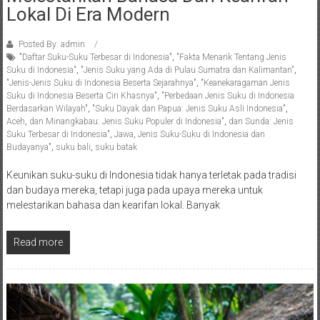
Lokal Di Era Modern
Posted By: admin
"Daftar Suku-Suku Terbesar di Indonesia"
,
"Fakta Menarik Tentang Jenis
Suku di Indonesia"
,
"Jenis Suku yang Ada di Pulau Sumatra dan Kalimantan"
,
"Jenis-Jenis Suku di Indonesia Beserta Sejarahnya"
,
"Keanekaragaman Jenis
Suku di Indonesia Beserta Ciri Khasnya"
,
"Perbedaan Jenis Suku di Indonesia
Berdasarkan Wilayah"
,
"Suku Dayak dan Papua: Jenis Suku Asli Indonesia"
,
Aceh
,
dan Minangkabau: Jenis Suku Populer di Indonesia"
,
dan Sunda: Jenis
Suku Terbesar di Indonesia"
,
Jawa
,
Jenis Suku-Suku di Indonesia dan
Budayanya"
,
suku bali
,
suku batak
Keunikan suku-suku di Indonesia tidak hanya terletak pada tradisi
dan budaya mereka, tetapi juga pada upaya mereka untuk
melestarikan bahasa dan kearifan lokal. Banyak
Read more