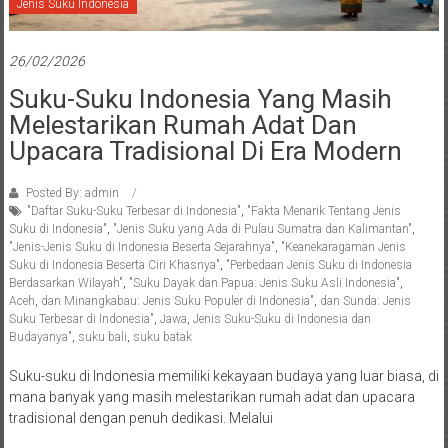
Jenis Suku Indonesia
26/02/2026
Suku-Suku Indonesia Yang Masih
Melestarikan Rumah Adat Dan
Upacara Tradisional Di Era Modern
Posted By: admin
"Daftar Suku-Suku Terbesar di Indonesia"
,
"Fakta Menarik Tentang Jenis
Suku di Indonesia"
,
"Jenis Suku yang Ada di Pulau Sumatra dan Kalimantan"
,
"Jenis-Jenis Suku di Indonesia Beserta Sejarahnya"
,
"Keanekaragaman Jenis
Suku di Indonesia Beserta Ciri Khasnya"
,
"Perbedaan Jenis Suku di Indonesia
Berdasarkan Wilayah"
,
"Suku Dayak dan Papua: Jenis Suku Asli Indonesia"
,
Aceh
,
dan Minangkabau: Jenis Suku Populer di Indonesia"
,
dan Sunda: Jenis
Suku Terbesar di Indonesia"
,
Jawa
,
Jenis Suku-Suku di Indonesia dan
Budayanya"
,
suku bali
,
suku batak
Suku-suku di Indonesia memiliki kekayaan budaya yang luar biasa, di
mana banyak yang masih melestarikan rumah adat dan upacara
tradisional dengan penuh dedikasi. Melalui