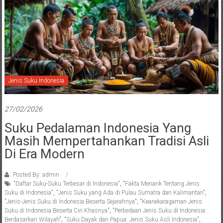
Jenis Suku Indonesia
27/02/2026
Suku Pedalaman Indonesia Yang
Masih Mempertahankan Tradisi Asli
Di Era Modern
Posted By: admin
"Daftar Suku-Suku Terbesar di Indonesia"
,
"Fakta Menarik Tentang Jenis
Suku di Indonesia"
,
"Jenis Suku yang Ada di Pulau Sumatra dan Kalimantan"
,
"Jenis-Jenis Suku di Indonesia Beserta Sejarahnya"
,
"Keanekaragaman Jenis
Suku di Indonesia Beserta Ciri Khasnya"
,
"Perbedaan Jenis Suku di Indonesia
Berdasarkan Wilayah"
,
"Suku Dayak dan Papua: Jenis Suku Asli Indonesia"
,