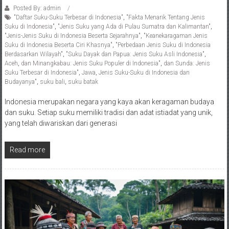
Posted By: admin
"Daftar Suku-Suku Terbesar di Indonesia"
,
"Fakta Menarik Tentang Jenis
Suku di Indonesia"
,
"Jenis Suku yang Ada di Pulau Sumatra dan Kalimantan"
,
"Jenis-Jenis Suku di Indonesia Beserta Sejarahnya"
,
"Keanekaragaman Jenis
Suku di Indonesia Beserta Ciri Khasnya"
,
"Perbedaan Jenis Suku di Indonesia
Berdasarkan Wilayah"
,
"Suku Dayak dan Papua: Jenis Suku Asli Indonesia"
,
Aceh
,
dan Minangkabau: Jenis Suku Populer di Indonesia"
,
dan Sunda: Jenis
Suku Terbesar di Indonesia"
,
Jawa
,
Jenis Suku-Suku di Indonesia dan
Budayanya"
,
suku bali
,
suku batak
Indonesia merupakan negara yang kaya akan keragaman budaya
dan suku. Setiap suku memiliki tradisi dan adat istiadat yang unik,
yang telah diwariskan dari generasi
Read more