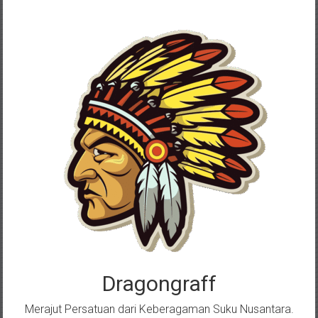
Skip
to
content
Dragongraff
Merajut Persatuan dari Keberagaman Suku Nusantara.