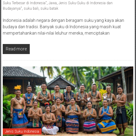
Suku Terbesar di Indonesia"
,
Jawa
,
Jenis Suku-Suku di Indonesia dan
Budayanya"
,
suku bali
,
suku batak
Indonesia adalah negara dengan beragam suku yang kaya akan
budaya dan tradisi. Banyak suku di Indonesia yang masih kuat
mempertahankan nilai-nilai leluhur mereka, menciptakan
Read more
Jenis Suku Indonesia