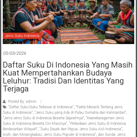
Jenis Suku Indonesia
05/03/2026
Daftar Suku Di Indonesia Yang Masih
Kuat Mempertahankan Budaya
Leluhur: Tradisi Dan Identitas Yang
Terjaga
Posted By: admin
"Daftar Suku-Suku Terbesar di Indonesia"
,
"Fakta Menarik Tentang Jenis
Suku di Indonesia"
,
"Jenis Suku yang Ada di Pulau Sumatra dan Kalimantan"
,
"Jenis-Jenis Suku di Indonesia Beserta Sejarahnya"
,
"Keanekaragaman Jenis
Suku di Indonesia Beserta Ciri Khasnya"
,
"Perbedaan Jenis Suku di Indonesia
Berdasarkan Wilayah"
,
"Suku Dayak dan Papua: Jenis Suku Asli Indonesia"
,
Aceh
,
dan Minangkabau: Jenis Suku Populer di Indonesia"
,
dan Sunda: Jenis