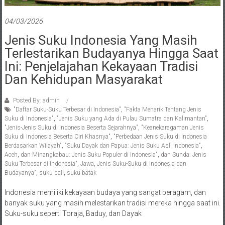
04/03/2026
Jenis Suku Indonesia Yang Masih
Terlestarikan Budayanya Hingga Saat
Ini: Penjelajahan Kekayaan Tradisi
Dan Kehidupan Masyarakat
Posted By: admin
"Daftar Suku-Suku Terbesar di Indonesia"
,
"Fakta Menarik Tentang Jenis
Suku di Indonesia"
,
"Jenis Suku yang Ada di Pulau Sumatra dan Kalimantan"
,
"Jenis-Jenis Suku di Indonesia Beserta Sejarahnya"
,
"Keanekaragaman Jenis
Suku di Indonesia Beserta Ciri Khasnya"
,
"Perbedaan Jenis Suku di Indonesia
Berdasarkan Wilayah"
,
"Suku Dayak dan Papua: Jenis Suku Asli Indonesia"
,
Aceh
,
dan Minangkabau: Jenis Suku Populer di Indonesia"
,
dan Sunda: Jenis
Suku Terbesar di Indonesia"
,
Jawa
,
Jenis Suku-Suku di Indonesia dan
Budayanya"
,
suku bali
,
suku batak
Indonesia memiliki kekayaan budaya yang sangat beragam, dan
banyak suku yang masih melestarikan tradisi mereka hingga saat ini.
Suku-suku seperti Toraja, Baduy, dan Dayak