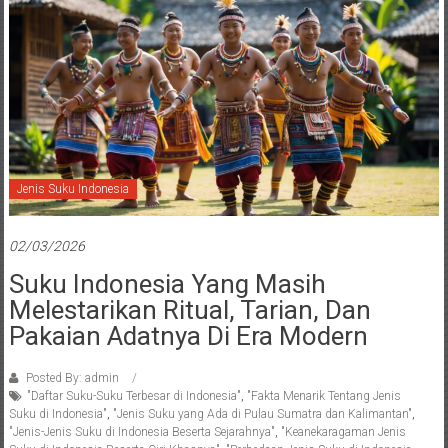
Jenis Suku Indonesia
02/03/2026
Suku Indonesia Yang Masih
Melestarikan Ritual, Tarian, Dan
Pakaian Adatnya Di Era Modern
Posted By: admin
"Daftar Suku-Suku Terbesar di Indonesia"
,
"Fakta Menarik Tentang Jenis
Suku di Indonesia"
,
"Jenis Suku yang Ada di Pulau Sumatra dan Kalimantan"
,
"Jenis-Jenis Suku di Indonesia Beserta Sejarahnya"
,
"Keanekaragaman Jenis