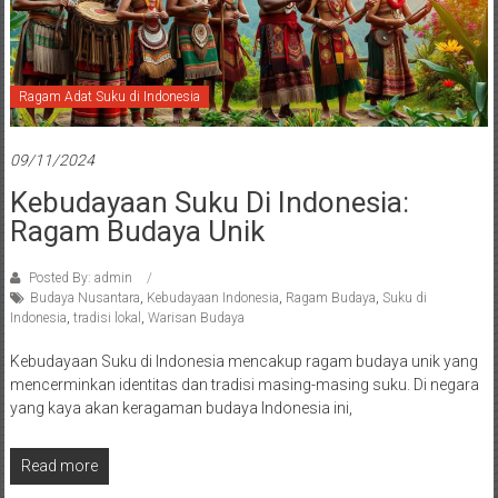
Ragam Adat Suku di Indonesia
09/11/2024
Kebudayaan Suku Di Indonesia:
Ragam Budaya Unik
Posted By: admin
Budaya Nusantara
,
Kebudayaan Indonesia
,
Ragam Budaya
,
Suku di
Indonesia
,
tradisi lokal
,
Warisan Budaya
Kebudayaan Suku di Indonesia mencakup ragam budaya unik yang
mencerminkan identitas dan tradisi masing-masing suku. Di negara
yang kaya akan keragaman budaya Indonesia ini,
Read more