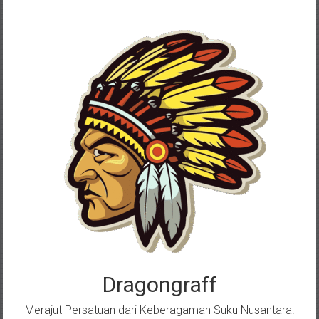
Skip
to
content
Dragongraff
Merajut Persatuan dari Keberagaman Suku Nusantara.