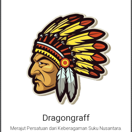
Skip
to
content
Dragongraff
Merajut Persatuan dari Keberagaman Suku Nusantara.