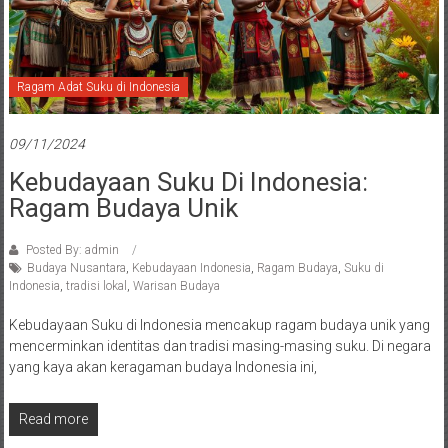
Ragam Adat Suku di Indonesia
09/11/2024
Kebudayaan Suku Di Indonesia:
Ragam Budaya Unik
Posted By: admin
Budaya Nusantara
,
Kebudayaan Indonesia
,
Ragam Budaya
,
Suku di
Indonesia
,
tradisi lokal
,
Warisan Budaya
Kebudayaan Suku di Indonesia mencakup ragam budaya unik yang
mencerminkan identitas dan tradisi masing-masing suku. Di negara
yang kaya akan keragaman budaya Indonesia ini,
Read more