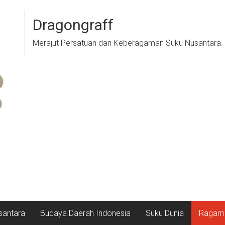
Dragongraff
Merajut Persatuan dari Keberagaman Suku Nusantara.
santara
Budaya Daerah Indonesia
Suku Dunia
Ragam 