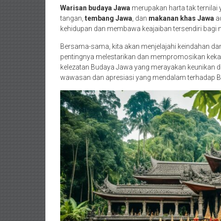
Warisan budaya Jawa
merupakan harta tak ternilai 
tangan,
tembang Jawa
, dan
makanan khas Jawa
a
kehidupan dan membawa keajaiban tersendiri bagi
Bersama-sama, kita akan menjelajahi keindahan 
pentingnya melestarikan dan mempromosikan keka
kelezatan Budaya Jawa yang merayakan keunikan dan
wawasan dan apresiasi yang mendalam terhadap Buda