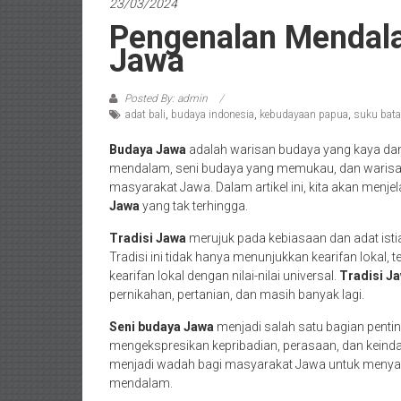
23/03/2024
Pengenalan Mendal
Jawa
Posted By: admin
adat bali
,
budaya indonesia
,
kebudayaan papua
,
suku bat
Budaya Jawa
adalah warisan budaya yang kaya dan 
mendalam, seni budaya yang memukau, dan warisan
masyarakat Jawa. Dalam artikel ini, kita akan menj
Jawa
yang tak terhingga.
Tradisi Jawa
merujuk pada kebiasaan dan adat ist
Tradisi ini tidak hanya menunjukkan kearifan lokal
kearifan lokal dengan nilai-nilai universal.
Tradisi J
pernikahan, pertanian, dan masih banyak lagi.
Seni budaya Jawa
menjadi salah satu bagian pentin
mengekspresikan kepribadian, perasaan, dan keindah
menjadi wadah bagi masyarakat Jawa untuk menya
mendalam.