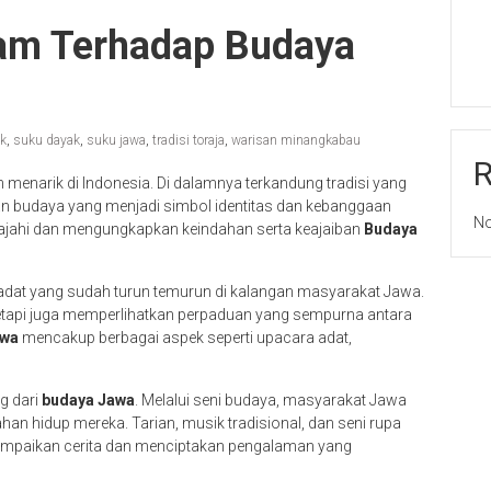
am Terhadap Budaya
ak
,
suku dayak
,
suku jawa
,
tradisi toraja
,
warisan minangkabau
menarik di Indonesia. Di dalamnya terkandung tradisi yang
 budaya yang menjadi simbol identitas dan kebanggaan
No
elajahi dan mengungkapkan keindahan serta keajaiban
Budaya
iadat yang sudah turun temurun di kalangan masyarakat Jawa.
, tetapi juga memperlihatkan perpaduan yang sempurna antara
awa
mencakup berbagai aspek seperti upacara adat,
g dari
budaya Jawa
. Melalui seni budaya, masyarakat Jawa
an hidup mereka. Tarian, musik tradisional, dan seni rupa
mpaikan cerita dan menciptakan pengalaman yang