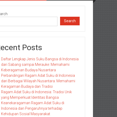
arch
Search
ecent Posts
Daftar Lengkap Jenis Suku Bangsa di Indonesia
dari Sabang sampai Merauke: Memahami
Keberagaman Budaya Nusantara
Perbandingan Ragam Adat Suku di Indonesia
dari Berbagai Wilayah Nusantara: Memahami
Keragaman Budaya dan Tradisi
Ragam Adat Suku di Indonesia: Tradisi Unik
yang Memperkuat Identitas Bangsa
Keanekaragaman Ragam Adat Suku di
Indonesia dan Pengaruhnya terhadap
Kehidupan Sosial Masyarakat