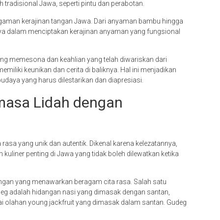
tradisional Jawa, seperti pintu dan perabotan.
agaman kerajinan tangan Jawa. Dari anyaman bambu hingga
nya dalam menciptakan kerajinan anyaman yang fungsional
ang memesona dan keahlian yang telah diwariskan dari
emiliki keunikan dan cerita di baliknya. Hal ini menjadikan
udaya yang harus dilestarikan dan diapresiasi.
masa Lidah dengan
rasa yang unik dan autentik. Dikenal karena kelezatannya,
uliner penting di Jawa yang tidak boleh dilewatkan ketika
ngan yang menawarkan beragam cita rasa. Salah satu
udeg adalah hidangan nasi yang dimasak dengan santan,
ai olahan young jackfruit yang dimasak dalam santan. Gudeg