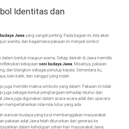
ol Identitas dan
 budaya Jawa
yang sangat penting. Pada bagian ini, kita akan
upun wanita, dan bagaimana pakaian ini menjadi simbol
aik dalam bentuk maupun warna. Setiap daerah di Jawa memiliki
erefleksikan kekayaan
seni budaya Jawa
. Misalnya, pakaian
rung, dan blangkon sebagai penutup kepala. Sementara itu,
ya, kain batik, dan sanggul yang indah.
pi juga memiliki makna simbolis yang dalam. Pakaian ini tidak
 juga sebagai bentuk penghargaan terhadap leluhur dan
at Jawa juga digunakan dalam acara-acara adat dan upacara
an mempertahankan nilai-nilai luhur yang ada.
dalah warisan budaya yang turut membanggakan masyarakat
 pakaian adat Jawa telah diturunkan dari generasi ke
erpisahkan dalam kehidupan sehari-hari masyarakat Jawa.