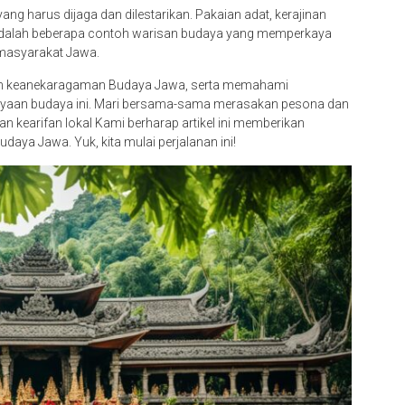
yang harus dijaga dan dilestarikan. Pakaian adat, kerajinan
dalah beberapa contoh warisan budaya yang memperkaya
 masyarakat Jawa.
dan keanekaragaman Budaya Jawa, serta memahami
yaan budaya ini. Mari bersama-sama merasakan pesona dan
 kearifan lokal Kami berharap artikel ini memberikan
ya Jawa. Yuk, kita mulai perjalanan ini!