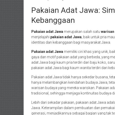
Pakaian Adat Jawa: Simb
Kebanggaan
Pakaian adat Jawa
merupakan salah satu
warisan
menjelajahi
pakaian adat Jawa
, baik untuk pria ma
identitas dan kebanggaan bagi masyarakat Jawa.
Pakaian adat Jawa
memiliki ciri khas yang unik, b
gaya dan motif pakaian adat yang berbeda, yang m
adat Jawa bagi kaum pria terdiri dari baju koko, sa
pakaian adat Jawa bagi kaum wanita terdiri dari keba
Pakaian adat Jawa tidak hanya sekedar busana, teta
hanya melambangkan keindahan budaya Jawa, tetapi
warisan budaya yang mereka wariskan. Pakaian ad
tradisional, sehingga menjaga kontinuitas budaya d
Lebih dari sekadar pakaian, pakaian adat Jawa a
Jawa. Keterampilan dalam pembuatan dan pemakaian
generasi, menjadikannya sebagai bagian yang tak t