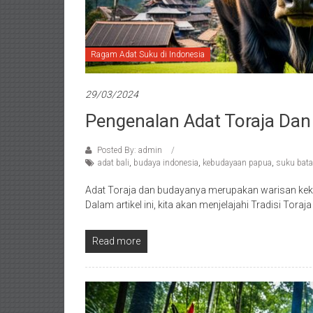
Ragam Adat Suku di Indonesia
29/03/2024
Pengenalan Adat Toraja Da
Posted By: admin
adat bali
,
budaya indonesia
,
kebudayaan papua
,
suku bat
Adat Toraja dan budayanya merupakan warisan kek
Dalam artikel ini, kita akan menjelajahi Tradisi Toraj
Read more