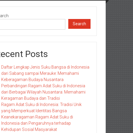
arch
Search
ecent Posts
Daftar Lengkap Jenis Suku Bangsa di Indonesia
dari Sabang sampai Merauke: Memahami
Keberagaman Budaya Nusantara
Perbandingan Ragam Adat Suku di Indonesia
dari Berbagai Wilayah Nusantara: Memahami
Keragaman Budaya dan Tradisi
Ragam Adat Suku di Indonesia: Tradisi Unik
yang Memperkuat Identitas Bangsa
Keanekaragaman Ragam Adat Suku di
Indonesia dan Pengaruhnya terhadap
Kehidupan Sosial Masyarakat