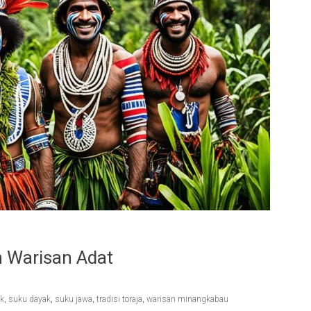
 Warisan Adat
ak
,
suku dayak
,
suku jawa
,
tradisi toraja
,
warisan minangkabau