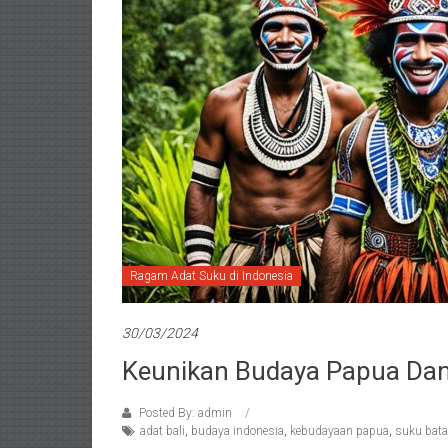
Ragam Adat Suku di Indonesia
30/03/2024
Keunikan Budaya Papua Dan
Posted By: admin
adat bali
,
budaya indonesia
,
kebudayaan papua
,
suku bat