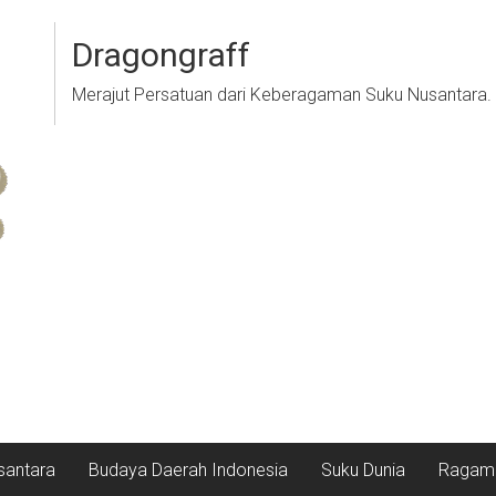
Dragongraff
Merajut Persatuan dari Keberagaman Suku Nusantara.
santara
Budaya Daerah Indonesia
Suku Dunia
Ragam 