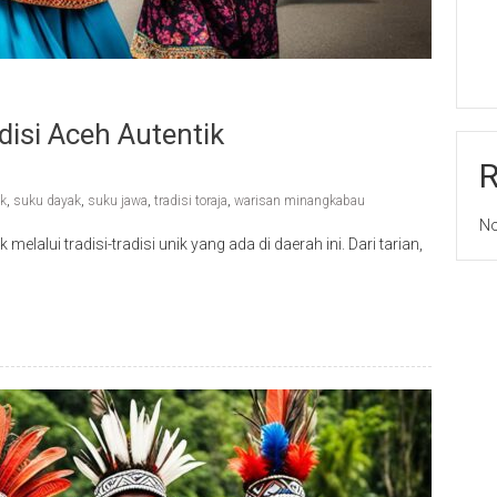
isi Aceh Autentik
ak
,
suku dayak
,
suku jawa
,
tradisi toraja
,
warisan minangkabau
No
melalui tradisi-tradisi unik yang ada di daerah ini. Dari tarian,