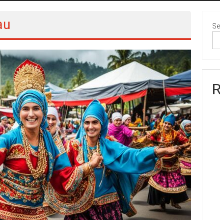
au
Se
R