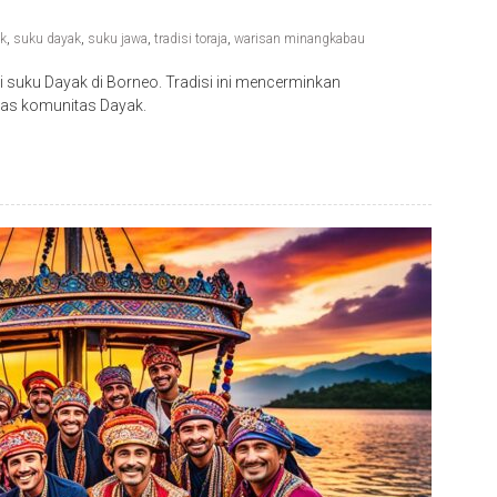
ak
,
suku dayak
,
suku jawa
,
tradisi toraja
,
warisan minangkabau
i suku Dayak di Borneo. Tradisi ini mencerminkan
has komunitas Dayak.