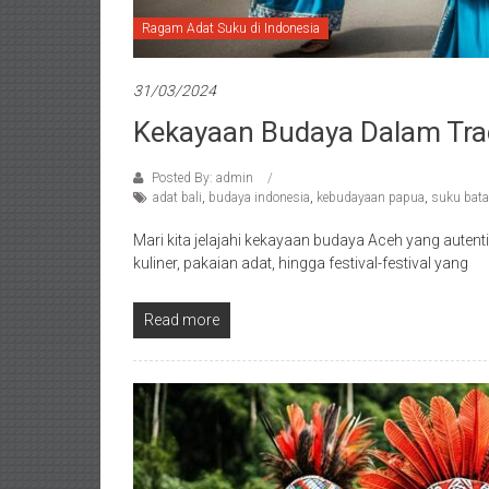
Ragam Adat Suku di Indonesia
31/03/2024
Kekayaan Budaya Dalam Trad
Posted By: admin
adat bali
,
budaya indonesia
,
kebudayaan papua
,
suku bat
Mari kita jelajahi kekayaan budaya Aceh yang autentik 
kuliner, pakaian adat, hingga festival-festival yang
Read more