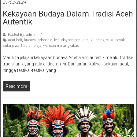
31/03/2024
Kekayaan Budaya Dalam Tradisi Aceh
Autentik
Posted By: admin
adat bali
,
budaya indonesia
,
kebudayaan papua
,
suku batak
,
suku dayak
,
suku jawa
,
tradisi toraja
,
warisan minangkabau
Mari kita jelajahi kekayaan budaya Aceh yang autentik melalui tradisi-
tradisi unik yang ada di daerah ini. Dari tarian, kuliner, pakaian adat,
hingga festival-festival yang
Read more