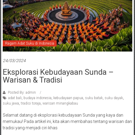
Ragam Adat Suku di Indonesia
24/03/2024
Eksplorasi Kebudayaan Sunda –
Warisan & Tradisi
Posted By: admin
adat bali
,
budaya indonesia
,
kebudayaan papua
,
suku batak
,
suku dayak
,
suku jawa
,
tradisi toraja
,
warisan minangkabau
Selamat datang di eksplorasi kebudayaan Sunda yang kaya dan
memukau! Pada artikel ini, kita akan membahas tentang warisan dan
tradisi yang menjadi ciri khas