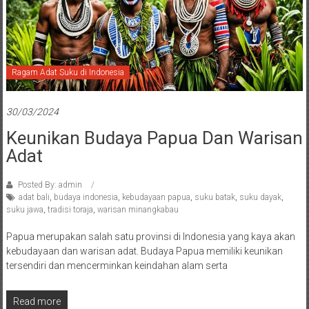
Ragam Adat Suku di Indonesia
30/03/2024
Keunikan Budaya Papua Dan Warisan
Adat
Posted By: admin
adat bali
,
budaya indonesia
,
kebudayaan papua
,
suku batak
,
suku dayak
,
suku jawa
,
tradisi toraja
,
warisan minangkabau
Papua merupakan salah satu provinsi di Indonesia yang kaya akan
kebudayaan dan warisan adat. Budaya Papua memiliki keunikan
tersendiri dan mencerminkan keindahan alam serta
Read more