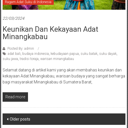
Ragam Adat Suku di Indonesia
22/03/2024
Keunikan Dan Kekayaan Adat
Minangkabau
Posted By: admin
adat bali
,
budaya indonesia
,
kebudayaan papua
,
suku batak
,
suku dayak
,
suku jawa
,
tradisi toraja
,
warisan minangkabau
Selamat datang di artikel kami yang akan membahas keunikan dan
kekayaan Adat Minangkabau, warisan budaya yang sangat berharga
bagi masyarakat Minangkabau di Sumatera Barat,
Read more
Posts
Older posts