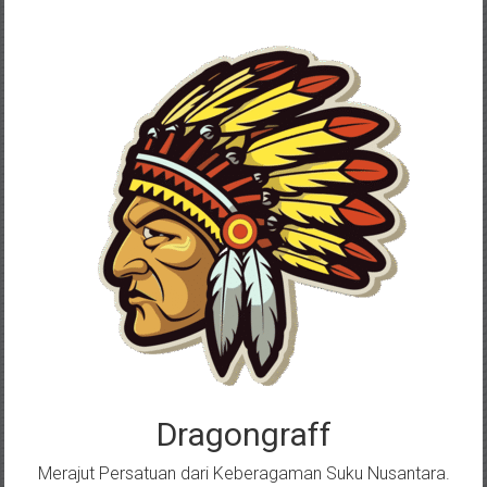
Skip
to
content
Dragongraff
Merajut Persatuan dari Keberagaman Suku Nusantara.