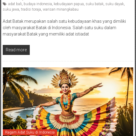
adat bali
,
budaya indonesia
,
kebudayaan papua
,
suku batak
,
suku dayak
,
suku jawa
,
tradisi toraja
,
warisan minangkabau
Adat Batak merupakan salah satu kebudayaan khas yang dimiliki
oleh masyarakat Batak di Indonesia. Salah satu suku dalam
masyarakat Batak yang memiliki adat istiadat
Read more
Ragam Adat Suku di Indonesia