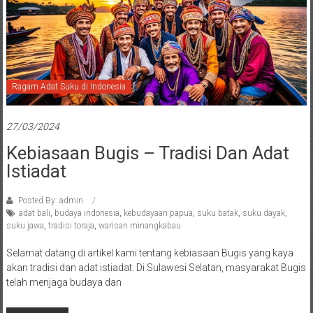
Ragam Adat Suku di Indonesia
27/03/2024
Kebiasaan Bugis – Tradisi Dan Adat
Istiadat
Posted By: admin
adat bali
,
budaya indonesia
,
kebudayaan papua
,
suku batak
,
suku dayak
,
suku jawa
,
tradisi toraja
,
warisan minangkabau
Selamat datang di artikel kami tentang kebiasaan Bugis yang kaya
akan tradisi dan adat istiadat. Di Sulawesi Selatan, masyarakat Bugis
telah menjaga budaya dan