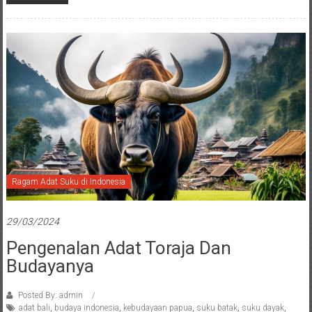
Ragam Adat Suku di Indonesia
29/03/2024
Pengenalan Adat Toraja Dan
Budayanya
Posted By: admin
adat bali
,
budaya indonesia
,
kebudayaan papua
,
suku batak
,
suku dayak
,