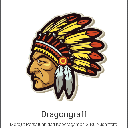
Skip
to
content
Dragongraff
Merajut Persatuan dari Keberagaman Suku Nusantara.