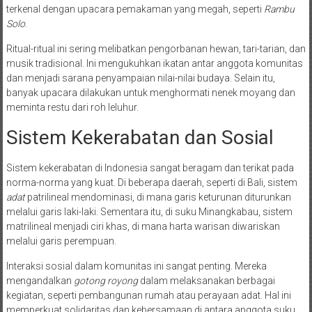
terkenal dengan upacara pemakaman yang megah, seperti
Rambu
Solo
.
Ritual-ritual ini sering melibatkan pengorbanan hewan, tari-tarian, dan
musik tradisional. Ini mengukuhkan ikatan antar anggota komunitas
dan menjadi sarana penyampaian nilai-nilai budaya. Selain itu,
banyak upacara dilakukan untuk menghormati nenek moyang dan
meminta restu dari roh leluhur.
Sistem Kekerabatan dan Sosial
Sistem kekerabatan di Indonesia sangat beragam dan terikat pada
norma-norma yang kuat. Di beberapa daerah, seperti di Bali, sistem
adat
patrilineal mendominasi, di mana garis keturunan diturunkan
melalui garis laki-laki. Sementara itu, di suku Minangkabau, sistem
matrilineal menjadi ciri khas, di mana harta warisan diwariskan
melalui garis perempuan.
Interaksi sosial dalam komunitas ini sangat penting. Mereka
mengandalkan
gotong royong
dalam melaksanakan berbagai
kegiatan, seperti pembangunan rumah atau perayaan adat. Hal ini
memperkuat solidaritas dan kebersamaan di antara anggota suku.