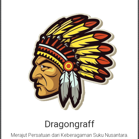
Skip
to
content
Dragongraff
Merajut Persatuan dari Keberagaman Suku Nusantara.