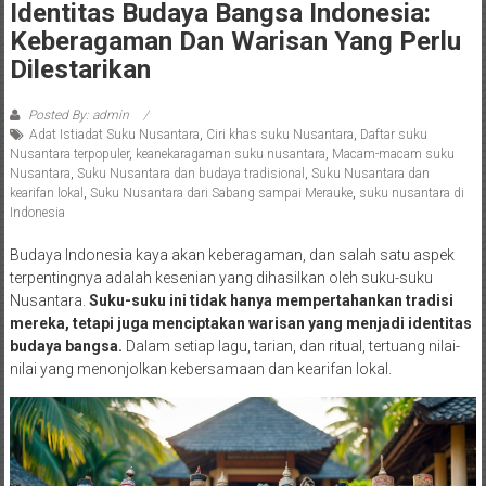
Identitas Budaya Bangsa Indonesia:
Keberagaman Dan Warisan Yang Perlu
Dilestarikan
Posted By: admin
Adat Istiadat Suku Nusantara
,
Ciri khas suku Nusantara
,
Daftar suku
Nusantara terpopuler
,
keanekaragaman suku nusantara
,
Macam-macam suku
Nusantara
,
Suku Nusantara dan budaya tradisional
,
Suku Nusantara dan
kearifan lokal
,
Suku Nusantara dari Sabang sampai Merauke
,
suku nusantara di
Indonesia
Budaya Indonesia kaya akan keberagaman, dan salah satu aspek
terpentingnya adalah kesenian yang dihasilkan oleh suku-suku
Nusantara.
Suku-suku ini tidak hanya mempertahankan tradisi
mereka, tetapi juga menciptakan warisan yang menjadi identitas
budaya bangsa.
Dalam setiap lagu, tarian, dan ritual, tertuang nilai-
nilai yang menonjolkan kebersamaan dan kearifan lokal.