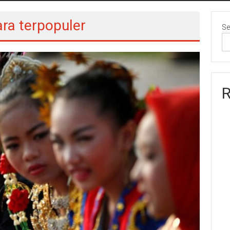
ara terpopuler
Se
R