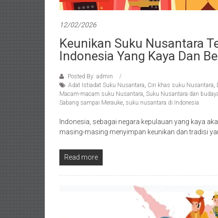
12/02/2026
Keunikan Suku Nusantara Te
Indonesia Yang Kaya Dan B
Posted By: admin
Adat Istiadat Suku Nusantara
,
Ciri khas suku Nusantara
,
Macam-macam suku Nusantara
,
Suku Nusantara dan budaya 
Sabang sampai Merauke
,
suku nusantara di Indonesia
Indonesia, sebagai negara kepulauan yang kaya ak
masing-masing menyimpan keunikan dan tradisi y
Read more