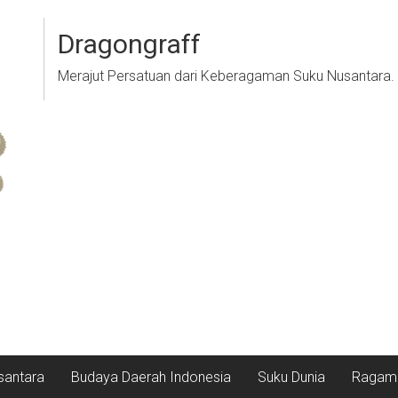
Dragongraff
Merajut Persatuan dari Keberagaman Suku Nusantara.
santara
Budaya Daerah Indonesia
Suku Dunia
Ragam 