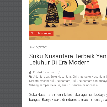
Suku Nusantara
13/02/2026
Suku Nusantara Terbaik Yan
Leluhur Di Era Modern
Posted By: admin
Adat Istiadat Suku Nusantara
,
Ciri khas suku Nusantara
,
Macam-macam suku Nusantara
,
Suku Nusantara dan budaya 
Sabang sampai Merauke
,
suku nusantara di Indonesia
Suku Nusantara memiliki keanekaragaman budaya yan
bangsa. Banyak suku di Indonesia masih menjaga ada