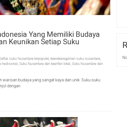
Indonesia Yang Memiliki Budaya
an Keunikan Setiap Suku
No
Daftar suku Nusantara terpopuler
,
keanekaragaman suku nusantara
,
tradisional
,
Suku Nusantara dan kearifan lokal
,
Suku Nusantara dari
 warisan budaya yang sangat kaya dan unik. Suku-suku
njol dengan