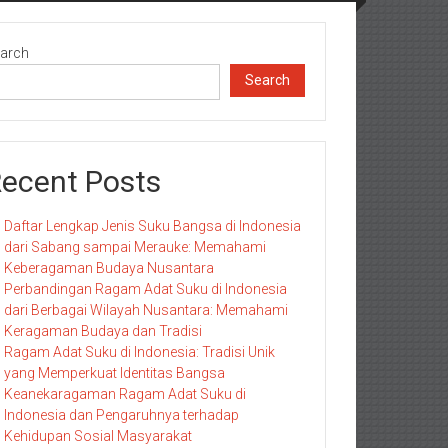
arch
Search
ecent Posts
Daftar Lengkap Jenis Suku Bangsa di Indonesia
dari Sabang sampai Merauke: Memahami
Keberagaman Budaya Nusantara
Perbandingan Ragam Adat Suku di Indonesia
dari Berbagai Wilayah Nusantara: Memahami
Keragaman Budaya dan Tradisi
Ragam Adat Suku di Indonesia: Tradisi Unik
yang Memperkuat Identitas Bangsa
Keanekaragaman Ragam Adat Suku di
Indonesia dan Pengaruhnya terhadap
Kehidupan Sosial Masyarakat