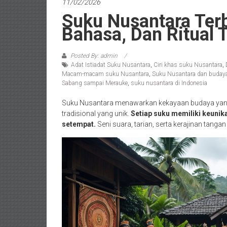
11/02/2026
Suku Nusantara Ter
Bahasa, Dan Ritual 
Posted By: admin
Adat Istiadat Suku Nusantara
,
Ciri khas suku Nusantara
,
Macam-macam suku Nusantara
,
Suku Nusantara dan budaya 
Sabang sampai Merauke
,
suku nusantara di Indonesia
Suku Nusantara menawarkan kekayaan budaya yang lu
tradisional yang unik.
Setiap suku memiliki keunik
setempat.
Seni suara, tarian, serta kerajinan tangan