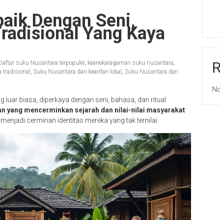
baik Dengan Seni,
Tradisional Yang Kaya
Daftar suku Nusantara terpopuler
,
keanekaragaman suku nusantara
,
tradisional
,
Suku Nusantara dan kearifan lokal
,
Suku Nusantara dari
No
ar biasa, diperkaya dengan seni, bahasa, dan ritual
an yang mencerminkan sejarah dan nilai-nilai masyarakat
 menjadi cerminan identitas mereka yang tak ternilai.