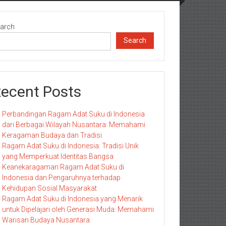
arch
Search
ecent Posts
Perbandingan Ragam Adat Suku di Indonesia
dari Berbagai Wilayah Nusantara: Memahami
Keragaman Budaya dan Tradisi
Ragam Adat Suku di Indonesia: Tradisi Unik
yang Memperkuat Identitas Bangsa
Keanekaragaman Ragam Adat Suku di
Indonesia dan Pengaruhnya terhadap
Kehidupan Sosial Masyarakat
Ragam Adat Suku di Indonesia yang Menarik
untuk Dipelajari oleh Generasi Muda: Memahami
Warisan Budaya Nusantara