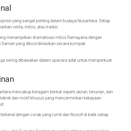
onal
ekspresi yang sangat penting dalam budaya Nusantara. Setiap
rkan cerita, mitos, atau tradisi.
i, yang menampilkan dramatisasi mitos Ramayana dengan
Tari Saman yang dikoordinasikan secara kompak
pi juga sering dibawakan dalam upacara adat untuk memperkuat
inan
santara mencakup beragam bentuk seperti ukiran, tenunan, dan
gan teknik dan motif khusus yang mencerminkan kekayaan
ut.
erkenal dengan corak yang rumit dan filosofi di balik setiap