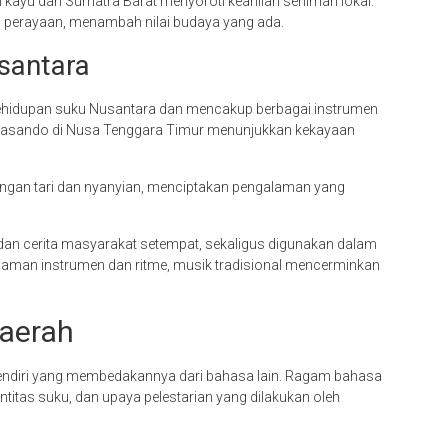
an kayu dari Sumatra Barat menyoroti keahlian seniman lokal.
an perayaan, menambah nilai budaya yang ada.
santara
 kehidupan suku Nusantara dan mencakup berbagai instrumen
n sasando di Nusa Tenggara Timur menunjukkan kekayaan
dengan tari dan nyanyian, menciptakan pengalaman yang
 dan cerita masyarakat setempat, sekaligus digunakan dalam
man instrumen dan ritme, musik tradisional mencerminkan
aerah
sendiri yang membedakannya dari bahasa lain. Ragam bahasa
itas suku, dan upaya pelestarian yang dilakukan oleh