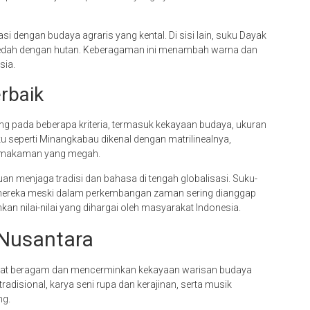
 dengan budaya agraris yang kental. Di sisi lain, suku Dayak
tiedah dengan hutan. Keberagaman ini menambah warna dan
sia.
erbaik
g pada beberapa kriteria, termasuk kekayaan budaya, ukuran
ku seperti Minangkabau dikenal dengan matrilinealnya,
pemakaman yang megah.
an menjaga tradisi dan bahasa di tengah globalisasi. Suku-
 mereka meski dalam perkembangan zaman sering dianggap
nkan nilai-nilai yang dihargai oleh masyarakat Indonesia.
 Nusantara
angat beragam dan mencerminkan kekayaan warisan budaya
tradisional, karya seni rupa dan kerajinan, serta musik
ng.