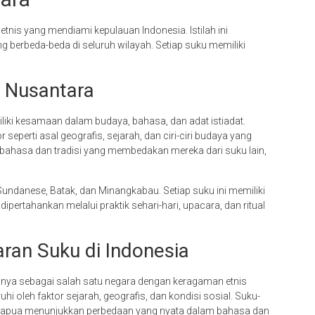
is yang mendiami kepulauan Indonesia. Istilah ini
 berbeda-beda di seluruh wilayah. Setiap suku memiliki
u Nusantara
iki kesamaan dalam budaya, bahasa, dan adat istiadat.
or seperti asal geografis, sejarah, dan ciri-ciri budaya yang
hasa dan tradisi yang membedakan mereka dari suku lain,
undanese, Batak, dan Minangkabau. Setiap suku ini memiliki
ipertahankan melalui praktik sehari-hari, upacara, dan ritual
an Suku di Indonesia
annya sebagai salah satu negara dengan keragaman etnis
uhi oleh faktor sejarah, geografis, dan kondisi sosial. Suku-
n Papua menunjukkan perbedaan yang nyata dalam bahasa dan