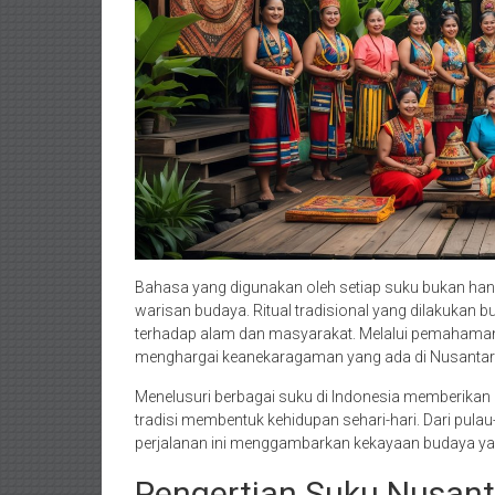
Bahasa yang digunakan oleh setiap suku bukan han
warisan budaya. Ritual tradisional yang dilakukan 
terhadap alam dan masyarakat. Melalui pemahaman 
menghargai keanekaragaman yang ada di Nusantar
Menelusuri berbagai suku di Indonesia memberikan
tradisi membentuk kehidupan sehari-hari. Dari pula
perjalanan ini menggambarkan kekayaan budaya yang
Pengertian Suku Nusant