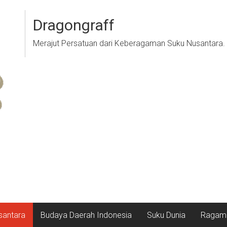
Dragongraff
Merajut Persatuan dari Keberagaman Suku Nusantara.
santara
Budaya Daerah Indonesia
Suku Dunia
Ragam 