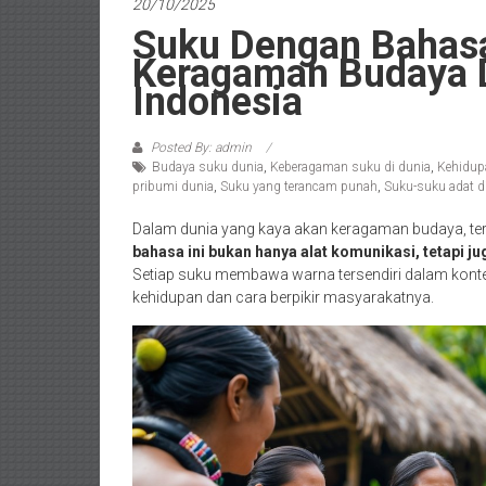
20/10/2025
Suku Dengan Bahas
Keragaman Budaya D
Indonesia
Posted By: admin
Budaya suku dunia
,
Keberagaman suku di dunia
,
Kehidupa
pribumi dunia
,
Suku yang terancam punah
,
Suku-suku adat d
Dalam dunia yang kaya akan keragaman budaya, ter
bahasa ini bukan hanya alat komunikasi, tetapi jug
Setiap suku membawa warna tersendiri dalam kontek
kehidupan dan cara berpikir masyarakatnya.