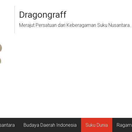
Dragongraff
Merajut Persatuan dari Keberagaman Suku Nusantara.
santara
Budaya Daerah Indonesia
Suku Dunia
Ragam 