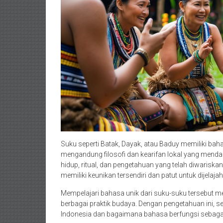
Suku seperti Batak, Dayak, atau Baduy memiliki bah
mengandung filosofi dan kearifan lokal yang men
hidup, ritual, dan pengetahuan yang telah diwariskan
memiliki keunikan tersendiri dan patut untuk dijelajah
Mempelajari bahasa unik dari suku-suku tersebut 
berbagai praktik budaya. Dengan pengetahuan ini, 
Indonesia dan bagaimana bahasa berfungsi sebagai