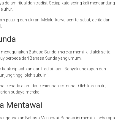
 dalam ritual dan tradisi. Setiap kata sering kali mengandung
eluhur.
m patung dan ukiran. Melalui karya seni tersebut, cerita dan
l.
unda
n menggunakan Bahasa Sunda, mereka memiliki dialek serta
aduy berbeda dari Bahasa Sunda yang umum.
 tidak dipisahkan dari tradisi lisan. Banyak ungkapan dan
jung tinggi oleh suku ini.
 kepada alam dan kehidupan komunal. Oleh karena itu,
tarian budaya mereka.
sa Mentawai
menggunakan Bahasa Mentawai. Bahasa ini memiliki beberapa