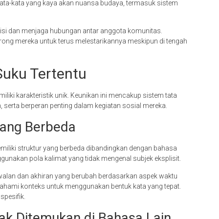
ata-kata yang kaya akan nuansa budaya, termasuk sistem
disi dan menjaga hubungan antar anggota komunitas.
rong mereka untuk terus melestarikannya meskipun di tengah
uku Tertentu
iki karakteristik unik. Keunikan ini mencakup sistem tata
 serta berperan penting dalam kegiatan sosial mereka.
yang Berbeda
emiliki struktur yang berbeda dibandingkan dengan bahasa
unakan pola kalimat yang tidak mengenal subjek eksplisit.
alan dan akhiran yang berubah berdasarkan aspek waktu
mahami konteks untuk menggunakan bentuk kata yang tepat.
spesifik.
ak Ditemukan di Bahasa Lain