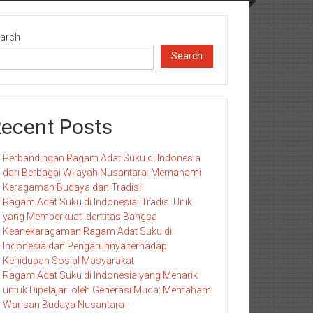
arch
Search
ecent Posts
Perbandingan Ragam Adat Suku di Indonesia
dari Berbagai Wilayah Nusantara: Memahami
Keragaman Budaya dan Tradisi
Ragam Adat Suku di Indonesia: Tradisi Unik
yang Memperkuat Identitas Bangsa
Keanekaragaman Ragam Adat Suku di
Indonesia dan Pengaruhnya terhadap
Kehidupan Sosial Masyarakat
Ragam Adat Suku di Indonesia yang Menarik
untuk Dipelajari oleh Generasi Muda: Memahami
Warisan Budaya Nusantara