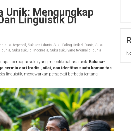
a Unik: Mengungkap
an Linguistik Di
n suku terpencil
,
Suku asli dunia
,
Suku Paling Unik di Dunia
,
Suku
i dunia
,
Suku-suku di Indonesia
,
Suku-suku yang terkenal di dunia
No
dapat berbagai suku yang memiliki bahasa unik.
Bahasa-
a cermin dari tradisi, nilai, dan identitas suatu komunitas.
s linguistik, menawarkan perspektif berbeda tentang