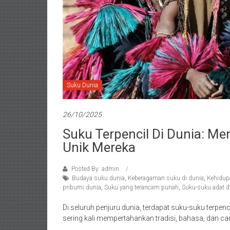
Suku Dunia
26/10/2025
Suku Terpencil Di Dunia: M
Unik Mereka
Posted By: admin
Budaya suku dunia
,
Keberagaman suku di dunia
,
Kehidupa
pribumi dunia
,
Suku yang terancam punah
,
Suku-suku adat d
Di seluruh penjuru dunia, terdapat suku-suku terpen
sering kali mempertahankan tradisi, bahasa, dan ca