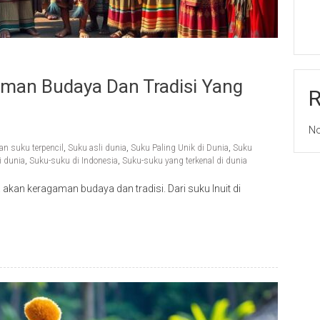
gaman Budaya Dan Tradisi Yang
No
n suku terpencil
,
Suku asli dunia
,
Suku Paling Unik di Dunia
,
Suku
i dunia
,
Suku-suku di Indonesia
,
Suku-suku yang terkenal di dunia
kan keragaman budaya dan tradisi. Dari suku Inuit di