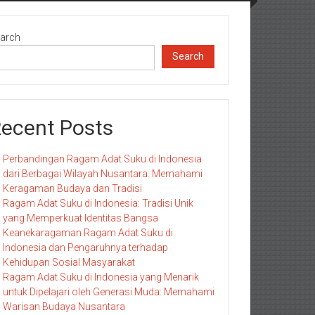
arch
Search
ecent Posts
Perbandingan Ragam Adat Suku di Indonesia
dari Berbagai Wilayah Nusantara: Memahami
Keragaman Budaya dan Tradisi
Ragam Adat Suku di Indonesia: Tradisi Unik
yang Memperkuat Identitas Bangsa
Keanekaragaman Ragam Adat Suku di
Indonesia dan Pengaruhnya terhadap
Kehidupan Sosial Masyarakat
Ragam Adat Suku di Indonesia yang Menarik
untuk Dipelajari oleh Generasi Muda: Memahami
Warisan Budaya Nusantara