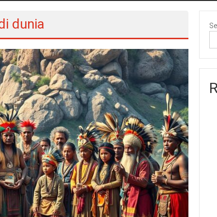
i dunia
Se
R