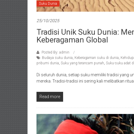
Suku Dunia
25/10/2025
Tradisi Unik Suku Dunia: M
Keberagaman Global
Posted By: admin
Budaya suku dunia
,
Keberagaman suku di dunia
,
Kehidupa
pribumi dunia
,
Suku yang terancam punah
,
Suku-suku adat d
Di seluruh dunia, setiap suku memiliki tradisi yang
mereka. Tradisi-tradisi ini sering kali melibatkan ritu
Read more