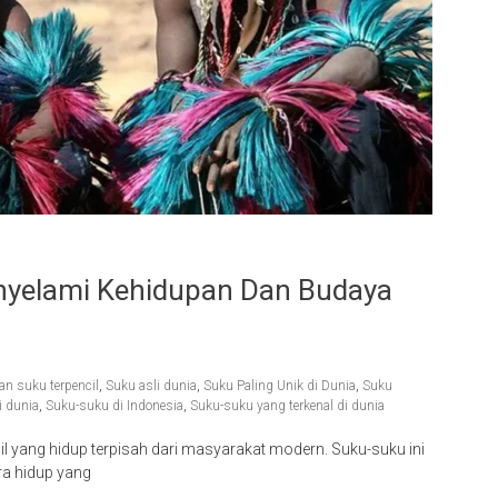
enyelami Kehidupan Dan Budaya
n suku terpencil
,
Suku asli dunia
,
Suku Paling Unik di Dunia
,
Suku
i dunia
,
Suku-suku di Indonesia
,
Suku-suku yang terkenal di dunia
cil yang hidup terpisah dari masyarakat modern. Suku-suku ini
ra hidup yang