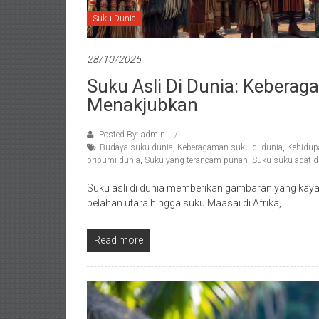
Suku Dunia
28/10/2025
Suku Asli Di Dunia: Kebera
Menakjubkan
Posted By: admin
Budaya suku dunia
,
Keberagaman suku di dunia
,
Kehidupa
pribumi dunia
,
Suku yang terancam punah
,
Suku-suku adat d
Suku asli di dunia memberikan gambaran yang kaya a
belahan utara hingga suku Maasai di Afrika,
Read more