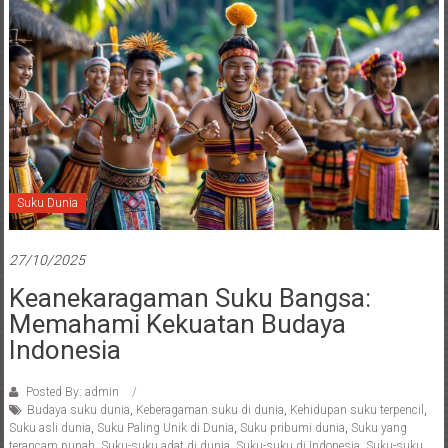
Suku Dunia
27/10/2025
Keanekaragaman Suku Bangsa:
Memahami Kekuatan Budaya
Indonesia
Posted By: admin
Budaya suku dunia
,
Keberagaman suku di dunia
,
Kehidupan suku terpencil
,
Suku asli dunia
,
Suku Paling Unik di Dunia
,
Suku pribumi dunia
,
Suku yang
terancam punah
,
Suku-suku adat di dunia
,
Suku-suku di Indonesia
,
Suku-suku