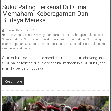
Suku Paling Terkenal Di Dunia:
Memahami Keberagaman Dan
Budaya Mereka
Posted By: admin
Budaya suku dunia
,
Keberagaman suku di dunia
,
Kehidupan suku terpencil
,
Suku asli dunia
,
Suku Paling Unik di Dunia
,
Suku pribumi dunia
,
Suku yang
terancam punah
,
Suku-suku adat di dunia
,
Suku-suku di Indonesia
,
Suku-suku
yang terkenal di dunia
Suku-suku di seluruh dunia memiliki ciri khas dan tradisi yang unik.
Suku paling terkenal di dunia sering kali mencakup suku-suku yang
memiliki pengaruh budaya
Read more