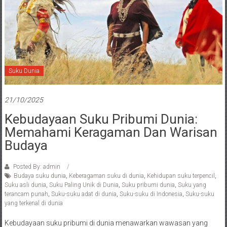
Suku Dunia
21/10/2025
Kebudayaan Suku Pribumi Dunia:
Memahami Keragaman Dan Warisan
Budaya
Posted By: admin
Budaya suku dunia
,
Keberagaman suku di dunia
,
Kehidupan suku terpencil
,
Suku asli dunia
,
Suku Paling Unik di Dunia
,
Suku pribumi dunia
,
Suku yang
terancam punah
,
Suku-suku adat di dunia
,
Suku-suku di Indonesia
,
Suku-suku
yang terkenal di dunia
Kebudayaan suku pribumi di dunia menawarkan wawasan yang