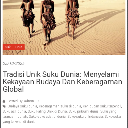
Suku Dunia
25/10/2025
Tradisi Unik Suku Dunia: Menyelami
Kekayaan Budaya Dan Keberagaman
Global
Posted By: admin
Budaya suku dunia
,
Keberagaman suku di dunia
,
Kehidupan suku terpencil
,
Suku asli dunia
,
Suku Paling Unik di Dunia
,
Suku pribumi dunia
,
Suku yang
terancam punah
,
Suku-suku adat di dunia
,
Suku-suku di Indonesia
,
Suku-suku
yang terkenal di dunia