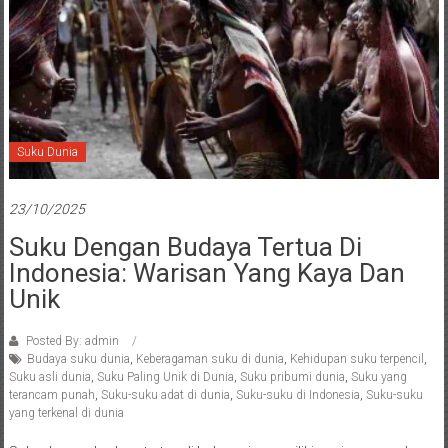
Suku Dunia
23/10/2025
Suku Dengan Budaya Tertua Di
Indonesia: Warisan Yang Kaya Dan
Unik
Posted By: admin
Budaya suku dunia
,
Keberagaman suku di dunia
,
Kehidupan suku terpencil
,
Suku asli dunia
,
Suku Paling Unik di Dunia
,
Suku pribumi dunia
,
Suku yang
terancam punah
,
Suku-suku adat di dunia
,
Suku-suku di Indonesia
,
Suku-suku
yang terkenal di dunia