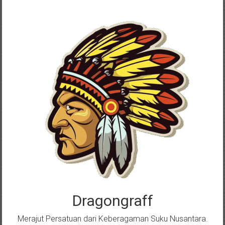
Skip
to
content
Dragongraff
Merajut Persatuan dari Keberagaman Suku Nusantara.