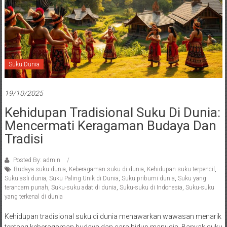
Suku Dunia
19/10/2025
Kehidupan Tradisional Suku Di Dunia:
Mencermati Keragaman Budaya Dan
Tradisi
Posted By: admin
Budaya suku dunia
,
Keberagaman suku di dunia
,
Kehidupan suku terpencil
,
Suku asli dunia
,
Suku Paling Unik di Dunia
,
Suku pribumi dunia
,
Suku yang
terancam punah
,
Suku-suku adat di dunia
,
Suku-suku di Indonesia
,
Suku-suku
yang terkenal di dunia
Kehidupan tradisional suku di dunia menawarkan wawasan menarik
tentang keberagaman budaya dan cara hidup manusia. Banyak suku