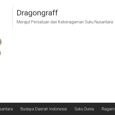
Dragongraff
Merajut Persatuan dari Keberagaman Suku Nusantara.
santara
Budaya Daerah Indonesia
Suku Dunia
Ragam 