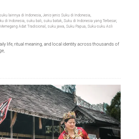
suku lainnya di Indonesia
,
Jenis-jenis Suku di Indonesia
,
u di Indonesia
,
suku bali
,
suku batak
,
Suku di Indonesia yang Terbesar
,
 Memegang Adat Tradisional
,
suku jawa
,
Suku Papua
,
Suku-suku Asli
aily life, ritual meaning, and local identity across thousands of
ge,