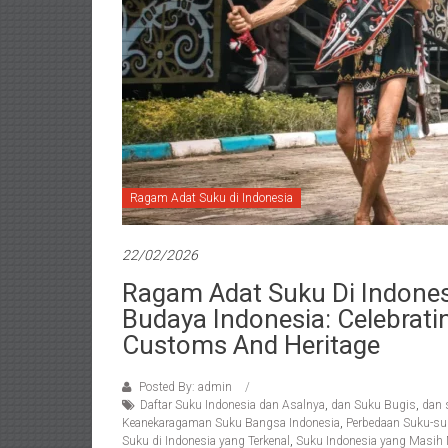
Ragam Adat Suku di Indonesia
22/02/2026
Ragam Adat Suku Di Indones
Budaya Indonesia: Celebratin
Customs And Heritage
Posted By: admin
Daftar Suku Indonesia dan Asalnya
,
dan Suku Bugis
,
dan 
Keanekaragaman Suku Bangsa Indonesia
,
Perbedaan Suku-suk
Suku di Indonesia yang Terkenal
,
Suku Indonesia yang Masih