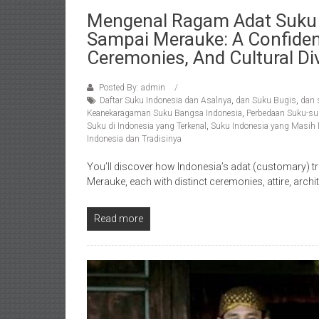
Mengenal Ragam Adat Suku D
Sampai Merauke: A Confident
Ceremonies, And Cultural Div
Posted By: admin
Daftar Suku Indonesia dan Asalnya
,
dan Suku Bugis
,
dan 
Keanekaragaman Suku Bangsa Indonesia
,
Perbedaan Suku-suk
Suku di Indonesia yang Terkenal
,
Suku Indonesia yang Masih
Indonesia dan Tradisinya
You’ll discover how Indonesia’s adat (customary) t
Merauke, each with distinct ceremonies, attire, arch
Read more