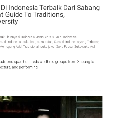
i Indonesia Terbaik Dari Sabang
 Guide To Traditions,
ersity
suku lainnya di Indonesia
,
Jenis-jenis Suku di Indonesia
,
u di Indonesia
,
suku bali
,
suku batak
,
Suku di Indonesia yang Terbesar
,
 Memegang Adat Tradisional
,
suku jawa
,
Suku Papua
,
Suku-suku Asli
raditions span hundreds of ethnic groups from Sabang to
itecture, and performing