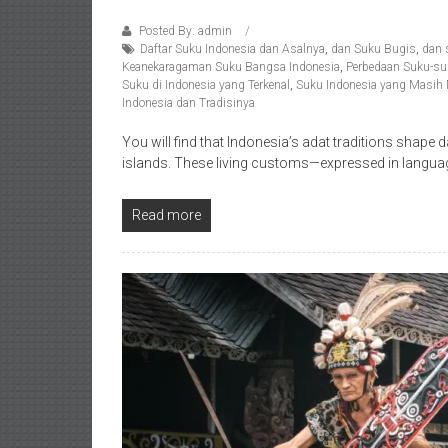
Posted By: admin
Daftar Suku Indonesia dan Asalnya
,
dan Suku Bugis
,
dan 
Keanekaragaman Suku Bangsa Indonesia
,
Perbedaan Suku-suk
Suku di Indonesia yang Terkenal
,
Suku Indonesia yang Masih
Indonesia dan Tradisinya
You will find that Indonesia’s adat traditions shape d
islands. These living customs—expressed in langua
Read more