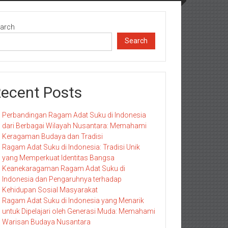
arch
Search
ecent Posts
Perbandingan Ragam Adat Suku di Indonesia
dari Berbagai Wilayah Nusantara: Memahami
Keragaman Budaya dan Tradisi
Ragam Adat Suku di Indonesia: Tradisi Unik
yang Memperkuat Identitas Bangsa
Keanekaragaman Ragam Adat Suku di
Indonesia dan Pengaruhnya terhadap
Kehidupan Sosial Masyarakat
Ragam Adat Suku di Indonesia yang Menarik
untuk Dipelajari oleh Generasi Muda: Memahami
Warisan Budaya Nusantara