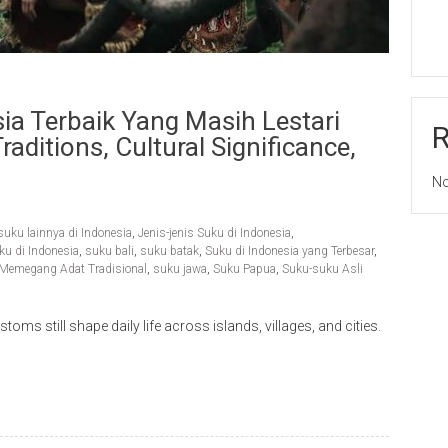
ia Terbaik Yang Masih Lestari
aditions, Cultural Significance,
No
suku lainnya di Indonesia
,
Jenis-jenis Suku di Indonesia
,
u di Indonesia
,
suku bali
,
suku batak
,
Suku di Indonesia yang Terbesar
,
 Memegang Adat Tradisional
,
suku jawa
,
Suku Papua
,
Suku-suku Asli
oms still shape daily life across islands, villages, and cities.