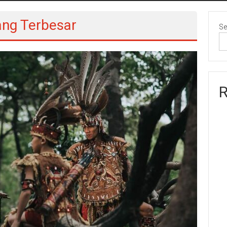
ang Terbesar
Se
R