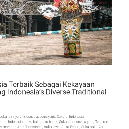
ia Terbaik Sebagai Kekayaan
g Indonesia’s Diverse Traditional
suku lainnya di Indonesia
,
Jenis-jenis Suku di Indonesia
,
u di Indonesia
,
suku bali
,
suku batak
,
Suku di Indonesia yang Terbesar
,
 Memegang Adat Tradisional
,
suku jawa
,
Suku Papua
,
Suku-suku Asli