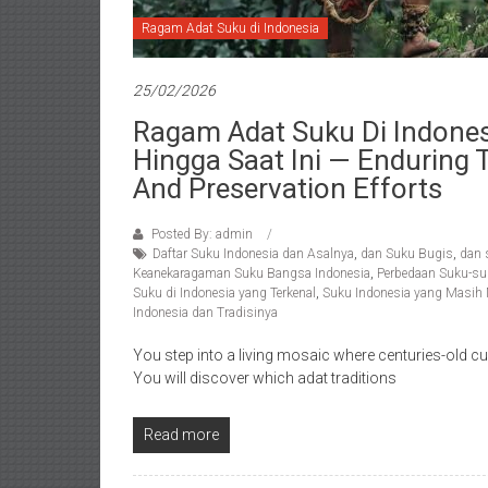
Ragam Adat Suku di Indonesia
25/02/2026
Ragam Adat Suku Di Indones
Hingga Saat Ini — Enduring Tr
And Preservation Efforts
Posted By: admin
Daftar Suku Indonesia dan Asalnya
,
dan Suku Bugis
,
dan 
Keanekaragaman Suku Bangsa Indonesia
,
Perbedaan Suku-suk
Suku di Indonesia yang Terkenal
,
Suku Indonesia yang Masih
Indonesia dan Tradisinya
You step into a living mosaic where centuries-old cust
You will discover which adat traditions
Read more